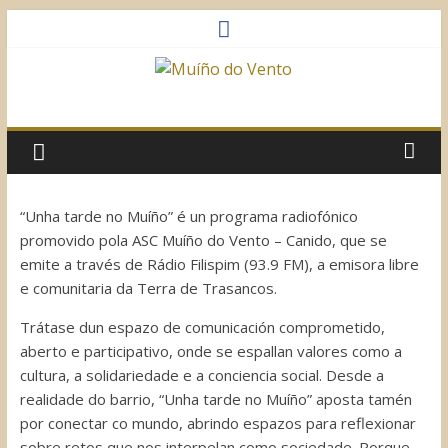
Saltar
al
contenido
Muíño
do
Vento
“Unha tarde no Muíño” é un programa radiofónico
promovido pola ASC Muíño do Vento – Canido, que se
Asociación
emite a través de Rádio Filispim (93.9 FM), a emisora libre
Sociocultural
e comunitaria da Terra de Trasancos.
Trátase dun espazo de comunicación comprometido,
aberto e participativo, onde se espallan valores como a
cultura, a solidariedade e a conciencia social. Desde a
realidade do barrio, “Unha tarde no Muíño” aposta tamén
por conectar co mundo, abrindo espazos para reflexionar
sobre retos que nos interpelan como sociedade. Porque