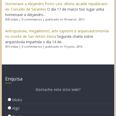
Homenaxe a Alejandro Porto Leis: último alcalde republicano
do Concello de Serantes
O día 17 de marzo tivo lugar unha
homenaxe a Alejandro...
830 vistas
|
0 comentarios
|
publicado el 18 marzo, 2017
Antropoloxía, megalitismo, arte rupestre e arqueoastronomía
no monte de San Antón-Irixoa
Segunda charla sobre
arqueoloxía impartida o día 14 de...
815 vistas
|
0 comentarios
|
publicado el 19 junio, 2016
Enquisa
Gústache este sitio web?
Moito
Algo