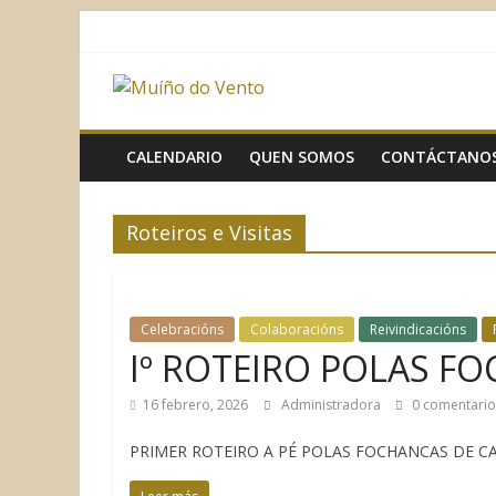
Saltar
al
contenido
Muíño
do
CALENDARIO
QUEN SOMOS
CONTÁCTANO
Vento
Roteiros e Visitas
Asociación
Sociocultural
Celebracións
Colaboracións
Reivindicacións
Iº ROTEIRO POLAS F
16 febrero, 2026
Administradora
0 comentario
PRIMER ROTEIRO A PÉ POLAS FOCHANCAS DE CANIDO 