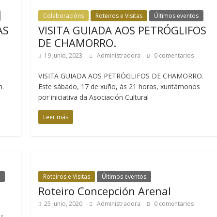
Colaboracións
Roteiros e Visitas
Últimos eventos
AS
VISITA GUIADA AOS PETRÓGLIFOS
DE CHAMORRO.
19 junio, 2023
Administradora
0 comentarios
N
VISITA GUIADA AOS PETRÓGLIFOS DE CHAMORRO.
n.
Este sábado, 17 de xuño, ás 21 horas, xuntámonos
por iniciativa da Asociación Cultural
Leer más
Roteiros e Visitas
Últimos eventos
Roteiro Concepción Arenal
25 junio, 2020
Administradora
0 comentarios
os