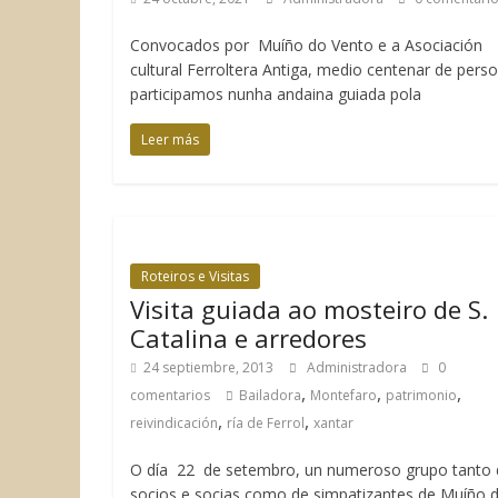
Convocados por Muíño do Vento e a Asociación
cultural Ferroltera Antiga, medio centenar de pers
participamos nunha andaina guiada pola
Leer más
Roteiros e Visitas
Visita guiada ao mosteiro de S.
Catalina e arredores
24 septiembre, 2013
Administradora
0
,
,
,
comentarios
Bailadora
Montefaro
patrimonio
,
,
reivindicación
ría de Ferrol
xantar
O día 22 de setembro, un numeroso grupo tanto 
socios e socias como de simpatizantes de Muíño 