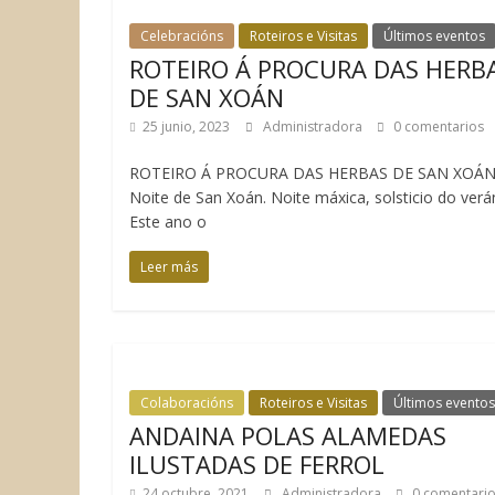
Celebracións
Roteiros e Visitas
Últimos eventos
ROTEIRO Á PROCURA DAS HERB
DE SAN XOÁN
25 junio, 2023
Administradora
0 comentarios
ROTEIRO Á PROCURA DAS HERBAS DE SAN XOÁ
Noite de San Xoán. Noite máxica, solsticio do verá
Este ano o
Leer más
Colaboracións
Roteiros e Visitas
Últimos eventos
ANDAINA POLAS ALAMEDAS
ILUSTADAS DE FERROL
24 octubre, 2021
Administradora
0 comentari