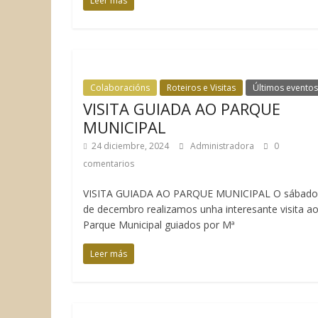
Leer más
Colaboracións
Roteiros e Visitas
Últimos eventos
VISITA GUIADA AO PARQUE
MUNICIPAL
24 diciembre, 2024
Administradora
0
comentarios
VISITA GUIADA AO PARQUE MUNICIPAL O sábado
de decembro realizamos unha interesante visita a
Parque Municipal guiados por Mª
Leer más