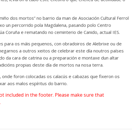
miño dos mortos” no barrio da man de Asociación Cultural Ferrol
ixo un percorrido pola Magdalena, pasando polo Centro
úa Coruña e rematando no ceminterio de Canido, actual IES.
s para os máis pequenos, con obradoiros de Alebrixe ou de
egarnos a outros xeitos de celebrar este día noutros países
do da cara de catrina ou a preparación e montaxe dun altar
dicións propias deste día de mortos na nosa terra.
, onde foron colocadas os calacús e cabazas que fixeron os
ar aos malos espíritus do barrio.
 not included in the footer. Please make sure that
.