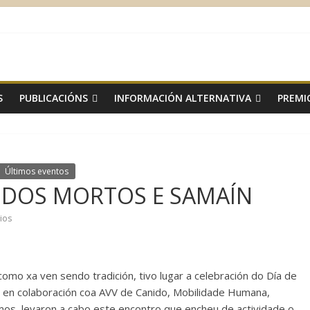
S
PUBLICACIÓNS
INFORMACIÓN ALTERNATIVA
PREMI
Últimos eventos
 DOS MORTOS E SAMAÍN
ios
como xa ven sendo tradición, tivo lugar a celebración do Día de
o en colaboración coa AVV de Canido, Mobilidade Humana,
amos, levaron a cabo este encontro que encheu de actividade o