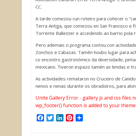
CC.
A tarde comezou cun roteiro para coñecer o “ca
Terra Antiga, que comezou en San Francisco e f
Torrente Ballester e accedendo ao barrio pola r
Pero ademais o programa contou con actividade
Zonchos e Cabazas. Tamén houbo lugar para ach
co encontro gastronómico da diversidade, pinta
mexicano. Tiveron espazo tamén as lendas e tra
As actividades remataron no Cruceiro de Canido
nenos e nenas durante os obradoiros, para alonx
Unite Gallery Error - gallery js and css files
wp_footer() function is added to your theme
F
T
L
P
C
a
w
i
i
o
c
i
n
n
m