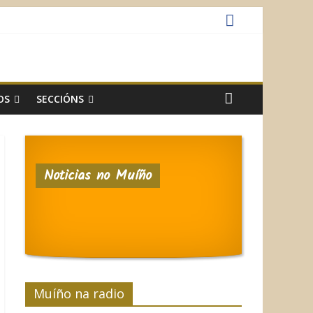
OS
SECCIÓNS
Noticias no Muíño
Muíño na radio