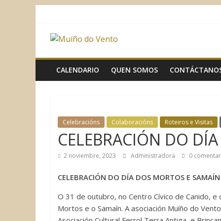
Saltar
al
contenido
Muíño
do
CALENDARIO
QUEN SOMOS
CONTÁCTANO
Vento
Asociación
Celebracións
Colaboracións
Roteiros e Visitas
Sociocultural
CELEBRACIÓN DO DÍA
2 noviembre, 2023
Administradora
0 comentar
CELEBRACIÓN DO DÍA DOS MORTOS E SAMAÍN
O 31 de outubro, no Centro Cívico de Canido, e 
Mortos e o Samaín. A asociación Muíño do Vent
Asociación Cultural Ferrol Terra Antiga e Brinc