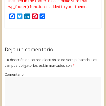
included in the footer. Please make sure that
wp_footer() function is added to your theme.
F
T
L
P
C
a
w
i
i
o
c
i
n
n
m
e
t
k
t
p
b
t
e
e
a
o
e
d
r
r
Deja un comentario
o
r
I
e
t
k
n
s
i
Tu dirección de correo electrónico no será publicada.
Los
t
r
campos obligatorios están marcados con
*
Comentario