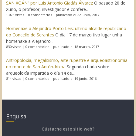
SAN XOÁN” por Luís Antonio Giadás Álvarez
O pasado 20 de
Xuño, o profesor, investigador e confere...
1.075 vistas
|
0 comentarios
|
publicado el 22 junio, 2017
Homenaxe a Alejandro Porto Leis: último alcalde republicano
do Concello de Serantes
O día 17 de marzo tivo lugar unha
homenaxe a Alejandro...
830 vistas
|
0 comentarios
|
publicado el 18 marzo, 2017
Antropoloxía, megalitismo, arte rupestre e arqueoastronomía
no monte de San Antón-Irixoa
Segunda charla sobre
arqueoloxía impartida o día 14 de...
814 vistas
|
0 comentarios
|
publicado el 19 junio, 2016
Enquisa
Gústache este sitio web?