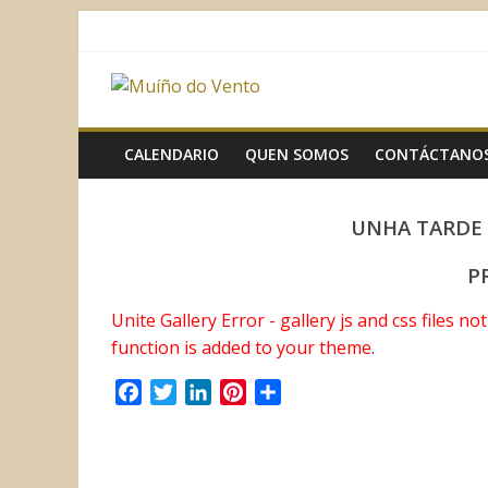
Saltar
al
contenido
Muíño
do
CALENDARIO
QUEN SOMOS
CONTÁCTANO
Vento
UNHA TARDE N
Asociación
P
Sociocultural
Unite Gallery Error - gallery js and css files n
function is added to your theme.
F
T
L
P
C
a
w
i
i
o
c
i
n
n
m
e
t
k
t
p