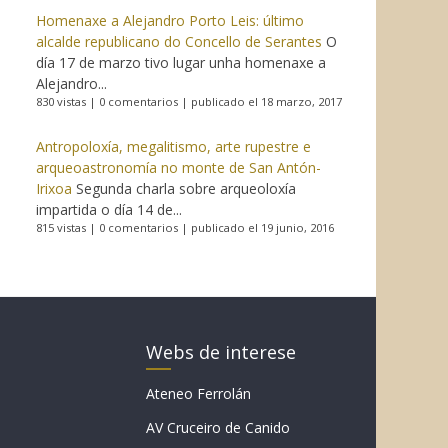
Homenaxe a Alejandro Porto Leis: último
alcalde republicano do Concello de Serantes
O
día 17 de marzo tivo lugar unha homenaxe a
Alejandro...
830 vistas
|
0 comentarios
|
publicado el 18 marzo, 2017
Antropoloxía, megalitismo, arte rupestre e
arqueoastronomía no monte de San Antón-
Irixoa
Segunda charla sobre arqueoloxía
impartida o día 14 de...
815 vistas
|
0 comentarios
|
publicado el 19 junio, 2016
Webs de interese
Ateneo Ferrolán
AV Cruceiro de Canido