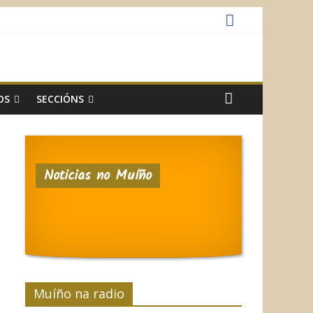
OS
SECCIÓNS
Noticias no Muíño
Muíño na radio