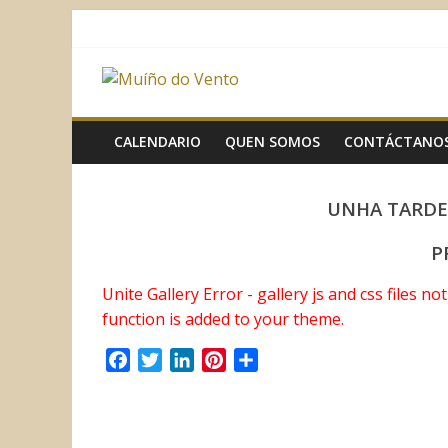
Saltar
al
contenido
Muíño
do
CALENDARIO
QUEN SOMOS
CONTÁCTANO
Vento
UNHA TARDE 
Asociación
P
Sociocultural
Unite Gallery Error - gallery js and css files n
function is added to your theme.
F
T
L
P
C
a
w
i
i
o
c
i
n
n
m
e
t
k
t
p