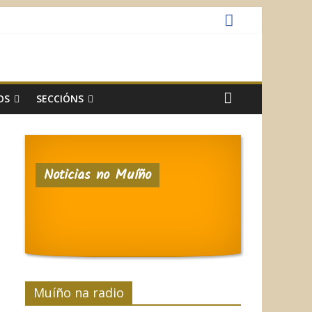
OS
SECCIÓNS
Noticias no Muíño
Muíño na radio