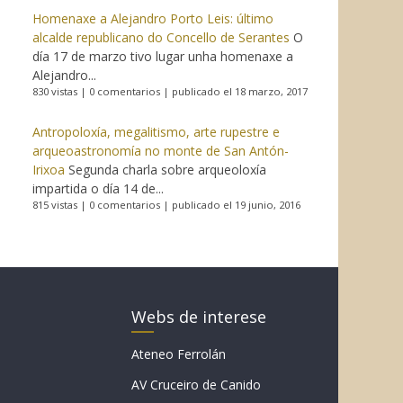
Homenaxe a Alejandro Porto Leis: último
alcalde republicano do Concello de Serantes
O
día 17 de marzo tivo lugar unha homenaxe a
Alejandro...
830 vistas
|
0 comentarios
|
publicado el 18 marzo, 2017
Antropoloxía, megalitismo, arte rupestre e
arqueoastronomía no monte de San Antón-
Irixoa
Segunda charla sobre arqueoloxía
impartida o día 14 de...
815 vistas
|
0 comentarios
|
publicado el 19 junio, 2016
Webs de interese
Ateneo Ferrolán
AV Cruceiro de Canido