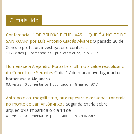
O máis lido
Conferencia “IDE BRUXAS E CURUXAS….. QUE É A NOITE DE
SAN XOÁN” por Luís Antonio Giadás Álvarez
O pasado 20 de
Xuño, o profesor, investigador e confere...
1.075 vistas
|
0 comentarios
|
publicado el 22 junio, 2017
Homenaxe a Alejandro Porto Leis: último alcalde republicano
do Concello de Serantes
O día 17 de marzo tivo lugar unha
homenaxe a Alejandro...
830 vistas
|
0 comentarios
|
publicado el 18 marzo, 2017
Antropoloxía, megalitismo, arte rupestre e arqueoastronomía
no monte de San Antón-Irixoa
Segunda charla sobre
arqueoloxía impartida o día 14 de...
814 vistas
|
0 comentarios
|
publicado el 19 junio, 2016