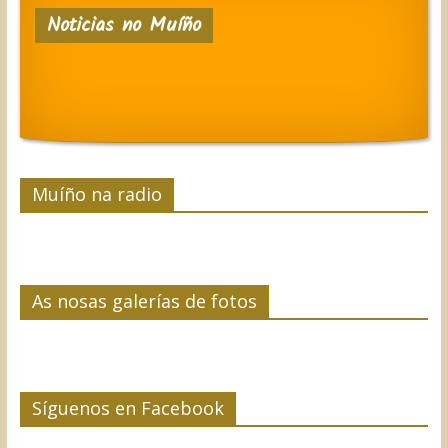
e
t
k
t
p
Noticias no Muíño
b
t
e
e
a
o
e
d
r
r
o
r
I
e
t
k
n
s
i
t
r
Muíño na radio
As nosas galerías de fotos
Síguenos en Facebook