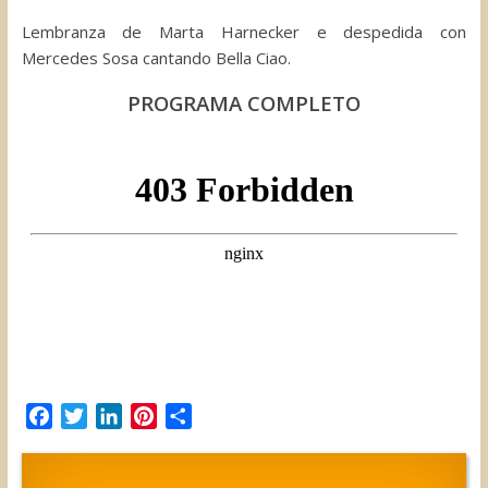
Lembranza de Marta Harnecker e despedida con
Mercedes Sosa cantando Bella Ciao.
PROGRAMA COMPLETO
F
T
L
P
C
a
w
i
i
o
c
i
n
n
m