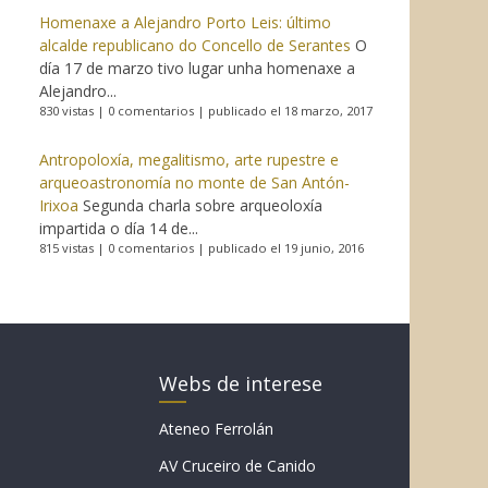
Homenaxe a Alejandro Porto Leis: último
alcalde republicano do Concello de Serantes
O
día 17 de marzo tivo lugar unha homenaxe a
Alejandro...
830 vistas
|
0 comentarios
|
publicado el 18 marzo, 2017
Antropoloxía, megalitismo, arte rupestre e
arqueoastronomía no monte de San Antón-
Irixoa
Segunda charla sobre arqueoloxía
impartida o día 14 de...
815 vistas
|
0 comentarios
|
publicado el 19 junio, 2016
Webs de interese
Ateneo Ferrolán
AV Cruceiro de Canido