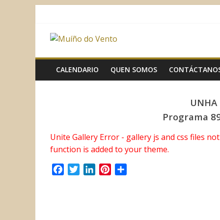
Saltar
al
contenido
Muíño
do
CALENDARIO
QUEN SOMOS
CONTÁCTANO
Vento
UNHA 
Programa 89
Asociación
Sociocultural
Unite Gallery Error - gallery js and css files n
function is added to your theme.
F
T
L
P
C
a
w
i
i
o
c
i
n
n
m
e
t
k
t
p
b
t
e
e
a