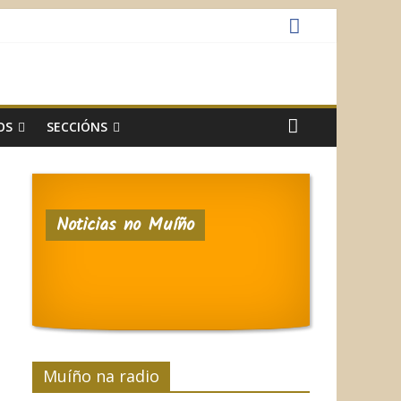
OS
SECCIÓNS
Noticias no Muíño
Muíño na radio