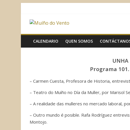
Saltar
al
contenido
Muíño
do
CALENDARIO
QUEN SOMOS
CONTÁCTANO
Vento
UNHA 
Programa 101. 
Asociación
Sociocultural
– Carmen Cuesta, Profesora de Historia, entrevista
– Teatro do Muíño no Día da Muller, por Marisol 
– A realidade das mulleres no mercado laboral, por
– Outro mundo é posible. Rafa Rodríguez entrevist
Montojo.