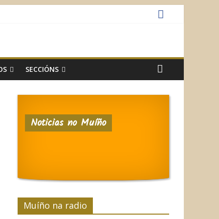
OS
SECCIÓNS
Noticias no Muíño
Muíño na radio