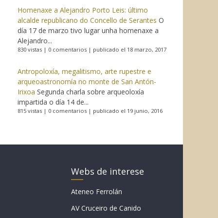
Homenaxe a Alejandro Porto Leis: último
alcalde republicano do Concello de Serantes
O
día 17 de marzo tivo lugar unha homenaxe a
Alejandro...
830 vistas
|
0 comentarios
|
publicado el 18 marzo, 2017
Antropoloxía, megalitismo, arte rupestre e
arqueoastronomía no monte de San Antón-
Irixoa
Segunda charla sobre arqueoloxía
impartida o día 14 de...
815 vistas
|
0 comentarios
|
publicado el 19 junio, 2016
Webs de interese
Ateneo Ferrolán
AV Cruceiro de Canido