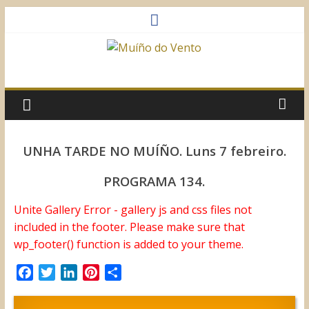
Saltar
al
contenido
Muíño
do
Vento
UNHA TARDE NO MUÍÑO. Luns 7 febreiro.
Asociación
PROGRAMA 134.
Sociocultural
Unite Gallery Error - gallery js and css files not
included in the footer. Please make sure that
wp_footer() function is added to your theme.
F
T
L
P
C
a
w
i
i
o
c
i
n
n
m