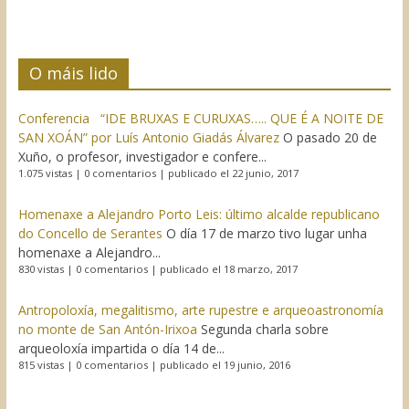
O máis lido
Conferencia “IDE BRUXAS E CURUXAS….. QUE É A NOITE DE
SAN XOÁN” por Luís Antonio Giadás Álvarez
O pasado 20 de
Xuño, o profesor, investigador e confere...
1.075 vistas
|
0 comentarios
|
publicado el 22 junio, 2017
Homenaxe a Alejandro Porto Leis: último alcalde republicano
do Concello de Serantes
O día 17 de marzo tivo lugar unha
homenaxe a Alejandro...
830 vistas
|
0 comentarios
|
publicado el 18 marzo, 2017
Antropoloxía, megalitismo, arte rupestre e arqueoastronomía
no monte de San Antón-Irixoa
Segunda charla sobre
arqueoloxía impartida o día 14 de...
815 vistas
|
0 comentarios
|
publicado el 19 junio, 2016