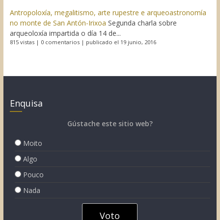
Antropoloxía, megalitismo, arte rupestre e arqueoastronomía
no monte de San Antón-Irixoa
Segunda charla sobre
arqueoloxía impartida o día 14 de...
815 vistas
|
0 comentarios
|
publicado el 19 junio, 2016
Enquisa
Gústache este sitio web?
Moito
Algo
Pouco
Nada