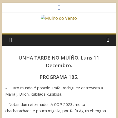
Saltar
al
contenido
Muíño
do
Vento
UNHA TARDE NO MUÍÑO. Luns 11
Decembro.
Asociación
Sociocultural
PROGRAMA 185.
– Outro mundo é posible. Rafa Rodríguez entrevista a
María J. Brión, xubilada xubilosa.
– Notas dun reformado. A COP 2023, moita
chacharachada e pouca migalla, por Rafa Aguirrebengoa.