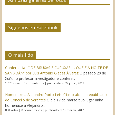
As nosas galerías de fotos
Síguenos en Facebook
O máis lido
Conferencia “IDE BRUXAS E CURUXAS….. QUE É A NOITE DE
SAN XOÁN” por Luís Antonio Giadás Álvarez
O pasado 20 de
Xuño, o profesor, investigador e confere...
1.075 vistas
|
0 comentarios
|
publicado el 22 junio, 2017
Homenaxe a Alejandro Porto Leis: último alcalde republicano
do Concello de Serantes
O día 17 de marzo tivo lugar unha
homenaxe a Alejandro...
830 vistas
|
0 comentarios
|
publicado el 18 marzo, 2017