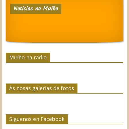
e
t
k
t
p
Noticias no Muíño
b
t
e
e
a
o
e
d
r
r
o
r
I
e
t
k
n
s
i
t
r
Muíño na radio
As nosas galerías de fotos
Síguenos en Facebook