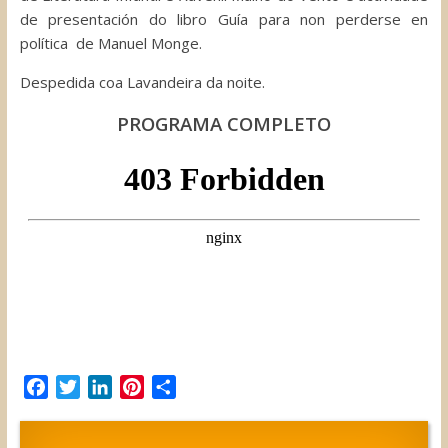
de presentación do libro Guía para non perderse en
política de Manuel Monge.
Despedida coa Lavandeira da noite.
PROGRAMA COMPLETO
F
T
L
P
C
a
w
i
i
o
c
i
n
n
m