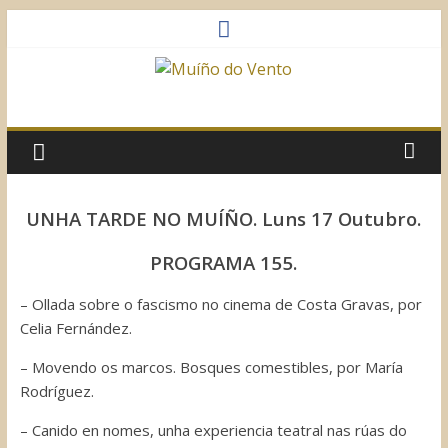
Saltar
al
contenido
Muíño
do
Vento
UNHA TARDE NO MUÍÑO. Luns 17 Outubro.
Asociación
PROGRAMA 155.
Sociocultural
– Ollada sobre o fascismo no cinema de Costa Gravas, por
Celia Fernández.
– Movendo os marcos. Bosques comestibles, por María
Rodríguez.
– Canido en nomes, unha experiencia teatral nas rúas do