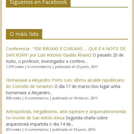
Síguenos en Facebook
O máis lido
Conferencia “IDE BRUXAS E CURUXAS….. QUE É A NOITE DE
SAN XOÁN” por Luís Antonio Giadás Álvarez
O pasado 20 de
Xuño, o profesor, investigador e confere...
1.075 vistas
|
0 comentarios
|
publicado el 22 junio, 2017
Homenaxe a Alejandro Porto Leis: último alcalde republicano
do Concello de Serantes
O día 17 de marzo tivo lugar unha
homenaxe a Alejandro...
830 vistas
|
0 comentarios
|
publicado el 18 marzo, 2017
Antropoloxía, megalitismo, arte rupestre e arqueoastronomía
no monte de San Antón-Irixoa
Segunda charla sobre
arqueoloxía impartida o día 14 de...
815 vistas
|
0 comentarios
|
publicado el 19 junio, 2016