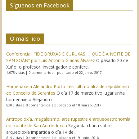
Síguenos en Facebook
O máis lido
Conferencia “IDE BRUXAS E CURUXAS….. QUE É A NOITE DE
SAN XOÁN” por Luís Antonio Giadás Álvarez
O pasado 20 de
Xuño, o profesor, investigador e confere...
1.075 vistas
|
0 comentarios
|
publicado el 22 junio, 2017
Homenaxe a Alejandro Porto Leis: último alcalde republicano
do Concello de Serantes
O día 17 de marzo tivo lugar unha
homenaxe a Alejandro...
830 vistas
|
0 comentarios
|
publicado el 18 marzo, 2017
Antropoloxía, megalitismo, arte rupestre e arqueoastronomía
no monte de San Antón-Irixoa
Segunda charla sobre
arqueoloxía impartida o día 14 de...
814 vistas
|
0 comentarios
|
publicado el 19 junio, 2016