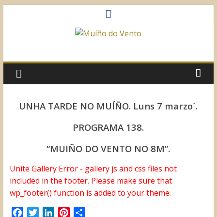
Saltar
al
contenido
Muíño
do
Vento
UNHA TARDE NO MUÍÑO. Luns 7 marzo´.
Asociación
PROGRAMA 138.
Sociocultural
“MUIÑO DO VENTO NO 8M”.
Unite Gallery Error - gallery js and css files not
included in the footer. Please make sure that
wp_footer() function is added to your theme.
F
T
L
P
C