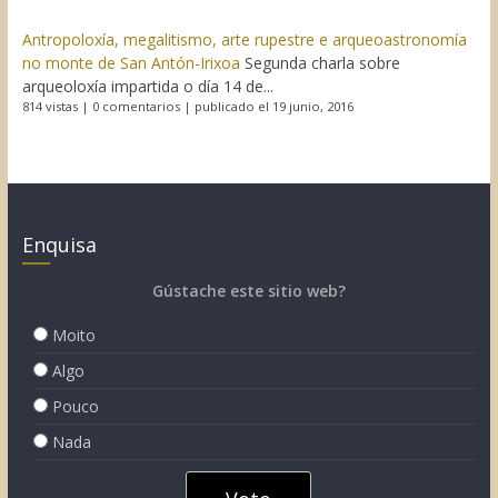
Antropoloxía, megalitismo, arte rupestre e arqueoastronomía
no monte de San Antón-Irixoa
Segunda charla sobre
arqueoloxía impartida o día 14 de...
814 vistas
|
0 comentarios
|
publicado el 19 junio, 2016
Enquisa
Gústache este sitio web?
Moito
Algo
Pouco
Nada