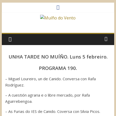
Saltar
al
contenido
Muíño
do
Vento
UNHA TARDE NO MUÍÑO. Luns 5 febreiro.
Asociación
PROGRAMA 190.
Sociocultural
– Miguel Loureiro, un de Canido. Conversa con Rafa
Rodríguez.
– A cuestión agraria e o libre mercado, por Rafa
Aguirrebengoa.
– As Furias do IES de Canido. Coversa con Silvia Picos.