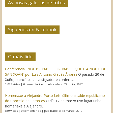
As nosas galerías de fotos
Síguenos en Facebook
O máis lido
Conferencia “IDE BRUXAS E CURUXAS….. QUE É A NOITE DE
SAN XOÁN” por Luís Antonio Giadás Álvarez
O pasado 20 de
Xuño, o profesor, investigador e confere...
1.075 vistas
|
0 comentarios
|
publicado el 22 junio, 2017
Homenaxe a Alejandro Porto Leis: último alcalde republicano
do Concello de Serantes
O día 17 de marzo tivo lugar unha
homenaxe a Alejandro...
830 vistas
|
0 comentarios
|
publicado el 18 marzo, 2017