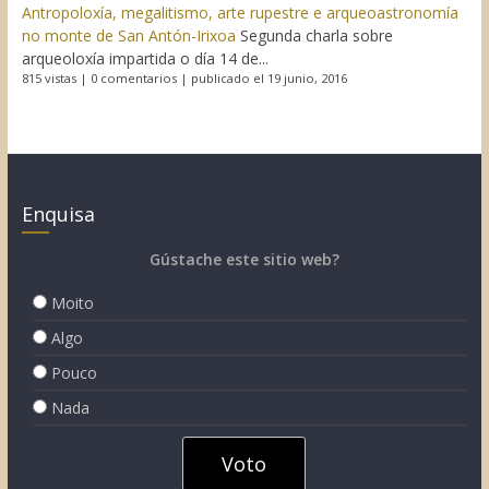
Antropoloxía, megalitismo, arte rupestre e arqueoastronomía
no monte de San Antón-Irixoa
Segunda charla sobre
arqueoloxía impartida o día 14 de...
815 vistas
|
0 comentarios
|
publicado el 19 junio, 2016
Enquisa
Gústache este sitio web?
Moito
Algo
Pouco
Nada