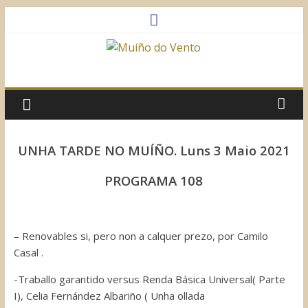
Saltar
al
contenido
Muíño
do
Vento
UNHA TARDE NO MUÍÑO. Luns 3 Maio 2021
Asociación
PROGRAMA 108
Sociocultural
– Renovables si, pero non a calquer prezo, por Camilo
Casal .
-Traballo garantido versus Renda Básica Universal( Parte
I), Celia Fernández Albariño ( Unha ollada