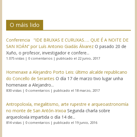
O máis lido
Conferencia “IDE BRUXAS E CURUXAS….. QUE É A NOITE DE
SAN XOÁN” por Luís Antonio Giadás Álvarez
O pasado 20 de
Xuño, o profesor, investigador e confere...
1.075 vistas
|
0 comentarios
|
publicado el 22 junio, 2017
Homenaxe a Alejandro Porto Leis: último alcalde republicano
do Concello de Serantes
O día 17 de marzo tivo lugar unha
homenaxe a Alejandro...
830 vistas
|
0 comentarios
|
publicado el 18 marzo, 2017
Antropoloxía, megalitismo, arte rupestre e arqueoastronomía
no monte de San Antón-Irixoa
Segunda charla sobre
arqueoloxía impartida o día 14 de...
814 vistas
|
0 comentarios
|
publicado el 19 junio, 2016