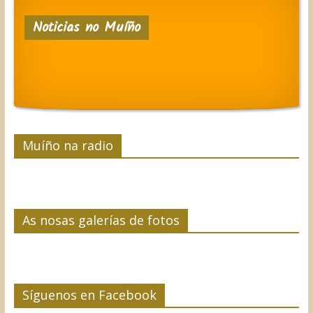
e
t
k
t
p
Noticias no Muíño
b
t
e
e
a
o
e
d
r
r
o
r
I
e
t
k
n
s
i
t
r
Muíño na radio
As nosas galerías de fotos
Síguenos en Facebook