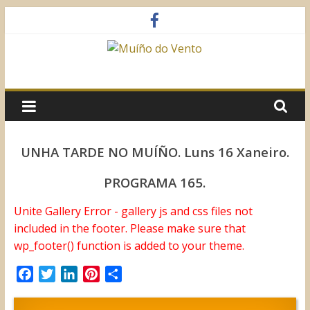
Saltar
al
contenido
Muíño
do
Vento
UNHA TARDE NO MUÍÑO. Luns 16 Xaneiro.
Asociación
PROGRAMA 165.
Sociocultural
Unite Gallery Error - gallery js and css files not
included in the footer. Please make sure that
wp_footer() function is added to your theme.
F
T
L
P
C
a
w
i
i
o
c
i
n
n
m