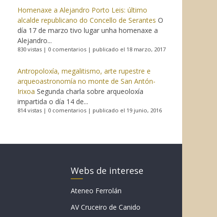
Homenaxe a Alejandro Porto Leis: último
alcalde republicano do Concello de Serantes
O
día 17 de marzo tivo lugar unha homenaxe a
Alejandro...
830 vistas
|
0 comentarios
|
publicado el 18 marzo, 2017
Antropoloxía, megalitismo, arte rupestre e
arqueoastronomía no monte de San Antón-
Irixoa
Segunda charla sobre arqueoloxía
impartida o día 14 de...
814 vistas
|
0 comentarios
|
publicado el 19 junio, 2016
Webs de interese
Ateneo Ferrolán
AV Cruceiro de Canido