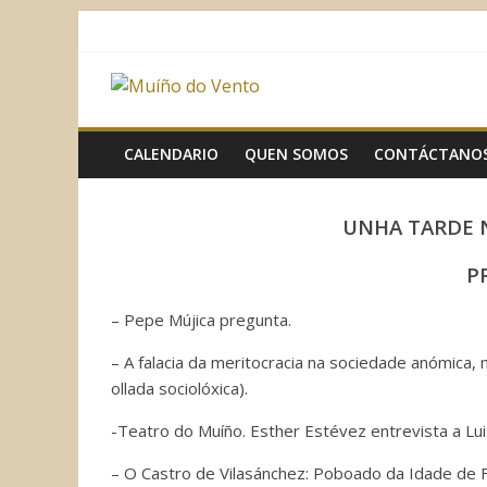
Saltar
al
contenido
Muíño
do
CALENDARIO
QUEN SOMOS
CONTÁCTANO
Vento
UNHA TARDE N
Asociación
P
Sociocultural
– Pepe Mújica pregunta.
– A falacia da meritocracia na sociedade anómica,
ollada sociolóxica).
-Teatro do Muíño. Esther Estévez entrevista a Lu
– O Castro de Vilasánchez: Poboado da Idade de Fe