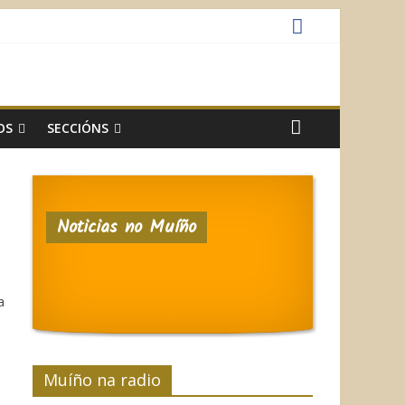
OS
SECCIÓNS
Noticias no Muíño
a
Muíño na radio