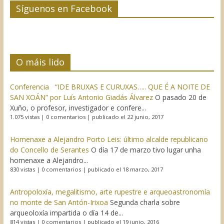
Síguenos en Facebook
O máis lido
Conferencia “IDE BRUXAS E CURUXAS….. QUE É A NOITE DE
SAN XOÁN” por Luís Antonio Giadás Álvarez
O pasado 20 de
Xuño, o profesor, investigador e confere...
1.075 vistas
|
0 comentarios
|
publicado el 22 junio, 2017
Homenaxe a Alejandro Porto Leis: último alcalde republicano
do Concello de Serantes
O día 17 de marzo tivo lugar unha
homenaxe a Alejandro...
830 vistas
|
0 comentarios
|
publicado el 18 marzo, 2017
Antropoloxía, megalitismo, arte rupestre e arqueoastronomía
no monte de San Antón-Irixoa
Segunda charla sobre
arqueoloxía impartida o día 14 de...
814 vistas
|
0 comentarios
|
publicado el 19 junio, 2016