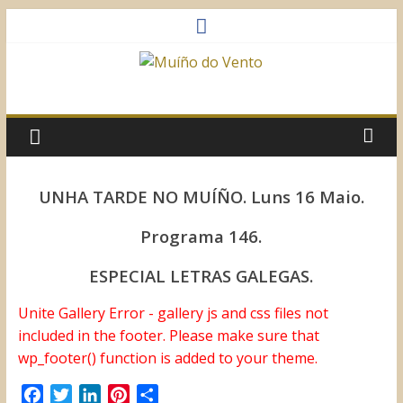
Saltar
al
contenido
Muíño
do
Vento
UNHA TARDE NO MUÍÑO. Luns 16 Maio.
Asociación
Programa 146.
Sociocultural
ESPECIAL LETRAS GALEGAS.
Unite Gallery Error - gallery js and css files not
included in the footer. Please make sure that
wp_footer() function is added to your theme.
F
T
L
P
C