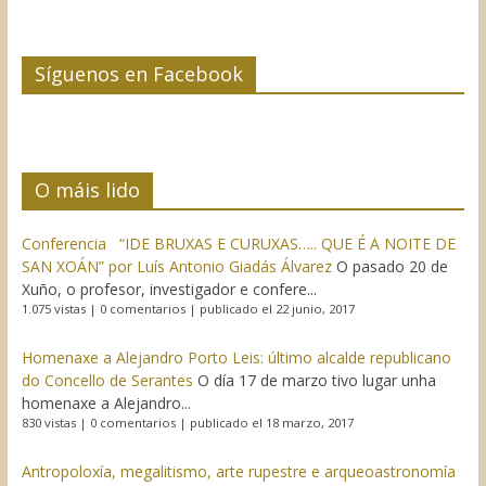
Síguenos en Facebook
O máis lido
Conferencia “IDE BRUXAS E CURUXAS….. QUE É A NOITE DE
SAN XOÁN” por Luís Antonio Giadás Álvarez
O pasado 20 de
Xuño, o profesor, investigador e confere...
1.075 vistas
|
0 comentarios
|
publicado el 22 junio, 2017
Homenaxe a Alejandro Porto Leis: último alcalde republicano
do Concello de Serantes
O día 17 de marzo tivo lugar unha
homenaxe a Alejandro...
830 vistas
|
0 comentarios
|
publicado el 18 marzo, 2017
Antropoloxía, megalitismo, arte rupestre e arqueoastronomía