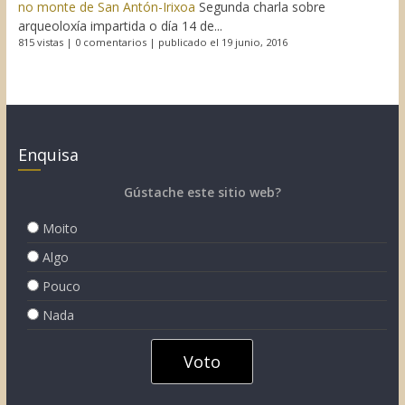
no monte de San Antón-Irixoa
Segunda charla sobre
arqueoloxía impartida o día 14 de...
815 vistas
|
0 comentarios
|
publicado el 19 junio, 2016
Enquisa
Gústache este sitio web?
Moito
Algo
Pouco
Nada