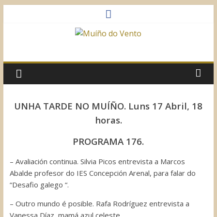
Saltar
al
contenido
Muíño
do
Vento
UNHA TARDE NO MUÍÑO. Luns 17 Abril, 18
horas.
Asociación
Sociocultural
PROGRAMA 176.
– Avaliación continua. Silvia Picos entrevista a Marcos
Abalde profesor do IES Concepción Arenal, para falar do
“Desafio galego “.
– Outro mundo é posible. Rafa Rodríguez entrevista a
Vanessa Díaz, mamá azul celeste.