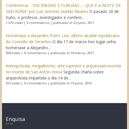
Conferencia “IDE BRUXAS E CURUXAS….. QUE É A NOITE DE
SAN XOÁN” por Luís Antonio Giadás Álvarez
O pasado 20 de
Xuño, o profesor, investigador e confere...
1.075 vistas
|
0 comentarios
|
publicado el 22 junio, 2017
Homenaxe a Alejandro Porto Leis: último alcalde republicano
do Concello de Serantes
O día 17 de marzo tivo lugar unha
homenaxe a Alejandro...
830 vistas
|
0 comentarios
|
publicado el 18 marzo, 2017
Antropoloxía, megalitismo, arte rupestre e arqueoastronomía
no monte de San Antón-Irixoa
Segunda charla sobre
arqueoloxía impartida o día 14 de...
815 vistas
|
0 comentarios
|
publicado el 19 junio, 2016
Enquisa