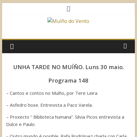
Saltar
al
contenido
Muíño
do
Vento
UNHA TARDE NO MUÍÑO. Luns 30 maio.
Asociación
Programa 148
Sociocultural
– Cantos e contos no Muíño, por Tere Leira.
– Asfedro hoxe. Entrevista a Paco Varela.
– Proxecto “ Biblioteca humana”. Silvia Picos entrevista a
Dulce e Paulo.
– Outro mundo é posible. Rafa Rodríguez charla con Carla