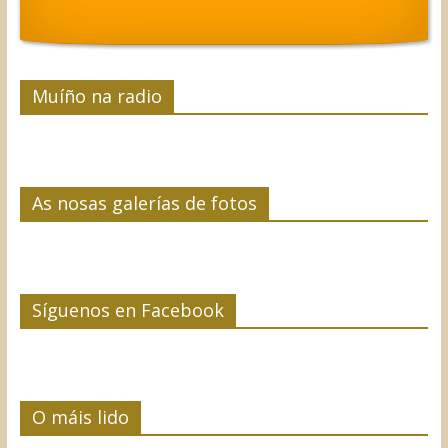
k
n
s
i
t
r
Muíño na radio
As nosas galerías de fotos
Síguenos en Facebook
O máis lido