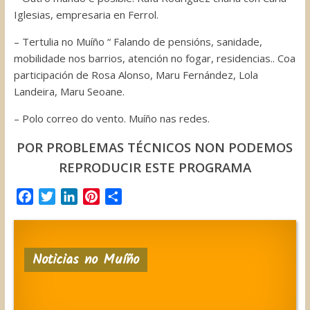
Iglesias, empresaria en Ferrol.
– Tertulia no Muíño “ Falando de pensións, sanidade,
mobilidade nos barrios, atención no fogar, residencias.. Coa
participación de Rosa Alonso, Maru Fernández, Lola
Landeira, Maru Seoane.
– Polo correo do vento. Muíño nas redes.
POR PROBLEMAS TÉCNICOS NON PODEMOS
REPRODUCIR ESTE PROGRAMA
F
T
L
P
C
a
w
i
i
o
c
i
n
n
m
e
t
k
t
p
Noticias no Muíño
b
t
e
e
a
o
e
d
r
r
o
r
I
e
t