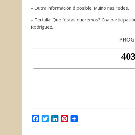
– Outra información é posible. Muíño nas redes.
– Tertulia. Que festas queremos? Coa participaci
Rodríguez,…
PROG
F
T
L
P
C
a
w
i
i
o
c
i
n
n
m