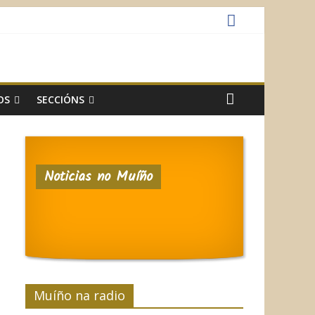
OS
SECCIÓNS
Noticias no Muíño
Muíño na radio