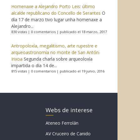
Homenaxe a Alejandro Porto Leis: último
alcalde republicano do Concello de Serantes
O
día 17 de marzo tivo lugar unha homenaxe a
Alejandro...
830 vistas
|
0 comentarios
|
publicado el 18 marzo, 2017
Antropoloxía, megalitismo, arte rupestre e
arqueoastronomía no monte de San Antón-
Irixoa
Segunda charla sobre arqueoloxía
impartida o día 14 de...
815 vistas
|
0 comentarios
|
publicado el 19 junio, 2016
Webs de interese
Ateneo Ferrolán
AV Cruceiro de Canido