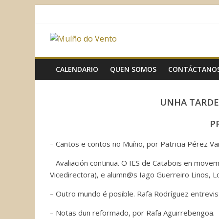
Saltar
al
contenido
Muíño
do
CALENDARIO
QUEN SOMOS
CONTÁCTANO
Vento
UNHA TARDE 
Asociación
P
Sociocultural
– Cantos e contos no Muíño, por Patricia Pérez Var
– Avaliación continua. O IES de Catabois en moveme
Vicedirectora), e alumn@s Iago Guerreiro Linos, L
– Outro mundo é posible. Rafa Rodríguez entrevis
– Notas dun reformado, por Rafa Aguirrebengoa.