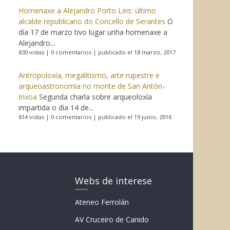
Homenaxe a Alejandro Porto Leis: último
alcalde republicano do Concello de Serantes
O
día 17 de marzo tivo lugar unha homenaxe a
Alejandro...
830 vistas
|
0 comentarios
|
publicado el 18 marzo, 2017
Antropoloxía, megalitismo, arte rupestre e
arqueoastronomía no monte de San Antón-
Irixoa
Segunda charla sobre arqueoloxía
impartida o día 14 de...
814 vistas
|
0 comentarios
|
publicado el 19 junio, 2016
Webs de interese
Ateneo Ferrolán
AV Cruceiro de Canido