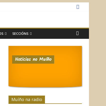
OS
SECCIÓNS
Noticias no Muíño
Muíño na radio