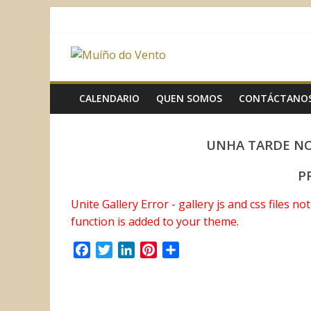
Saltar
al
contenido
Muíño
do
CALENDARIO
QUEN SOMOS
CONTÁCTANO
Vento
UNHA TARDE NO 
Asociación
P
Sociocultural
Unite Gallery Error - gallery js and css files n
function is added to your theme.
F
T
L
P
C
a
w
i
i
o
c
i
n
n
m
e
t
k
t
p