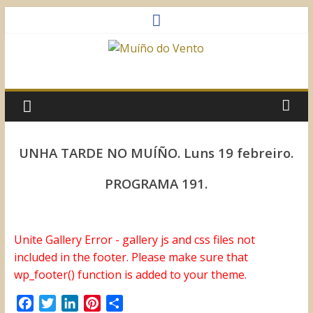
Saltar
al
contenido
Muíño
do
Vento
UNHA TARDE NO MUÍÑO. Luns 19 febreiro.
Asociación
PROGRAMA 191.
Sociocultural
Unite Gallery Error - gallery js and css files not
included in the footer. Please make sure that
wp_footer() function is added to your theme.
F
T
L
P
C