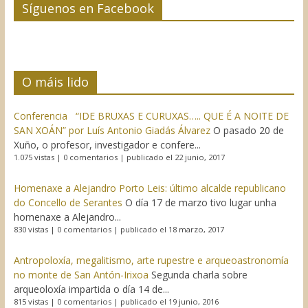
Síguenos en Facebook
O máis lido
Conferencia “IDE BRUXAS E CURUXAS….. QUE É A NOITE DE
SAN XOÁN” por Luís Antonio Giadás Álvarez
O pasado 20 de
Xuño, o profesor, investigador e confere...
1.075 vistas
|
0 comentarios
|
publicado el 22 junio, 2017
Homenaxe a Alejandro Porto Leis: último alcalde republicano
do Concello de Serantes
O día 17 de marzo tivo lugar unha
homenaxe a Alejandro...
830 vistas
|
0 comentarios
|
publicado el 18 marzo, 2017
Antropoloxía, megalitismo, arte rupestre e arqueoastronomía
no monte de San Antón-Irixoa
Segunda charla sobre
arqueoloxía impartida o día 14 de...
815 vistas
|
0 comentarios
|
publicado el 19 junio, 2016