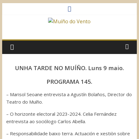
Saltar
al
contenido
Muíño
do
Vento
UNHA TARDE NO MUÍÑO. Luns 9 maio.
Asociación
PROGRAMA 145.
Sociocultural
– Marisol Seoane entrevista a Agustín Bolaños, Director do
Teatro do Muíño.
– O horizonte electoral 2023-2024. Celia Fernández
entrevista ao sociólogo Carlos Abella.
– Responsabilidade baixo terra. Actuación e xestiòn sobre