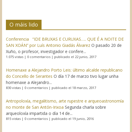
O máis lido
Conferencia “IDE BRUXAS E CURUXAS….. QUE É A NOITE DE
SAN XOÁN” por Luís Antonio Giadás Álvarez
O pasado 20 de
Xuño, o profesor, investigador e confere...
1.075 vistas
|
0 comentarios
|
publicado el 22 junio, 2017
Homenaxe a Alejandro Porto Leis: último alcalde republicano
do Concello de Serantes
O día 17 de marzo tivo lugar unha
homenaxe a Alejandro...
830 vistas
|
0 comentarios
|
publicado el 18 marzo, 2017
Antropoloxía, megalitismo, arte rupestre e arqueoastronomía
no monte de San Antón-Irixoa
Segunda charla sobre
arqueoloxía impartida o día 14 de...
815 vistas
|
0 comentarios
|
publicado el 19 junio, 2016