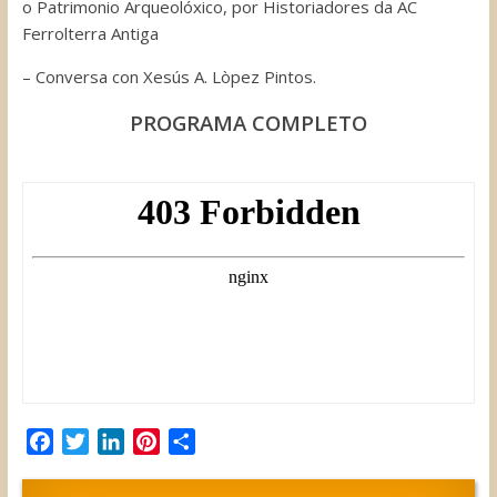
o Patrimonio Arqueolóxico, por Historiadores da AC
Ferrolterra Antiga
– Conversa con Xesús A. Lòpez Pintos.
PROGRAMA COMPLETO
F
T
L
P
C
a
w
i
i
o
c
i
n
n
m