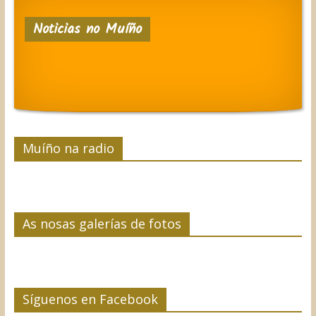
e
t
k
t
p
Noticias no Muíño
b
t
e
e
a
o
e
d
r
r
o
r
I
e
t
k
n
s
i
t
r
Muíño na radio
As nosas galerías de fotos
Síguenos en Facebook