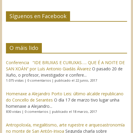
Síguenos en Facebook
O máis lido
Conferencia “IDE BRUXAS E CURUXAS….. QUE É A NOITE DE
SAN XOÁN” por Luís Antonio Giadás Álvarez
O pasado 20 de
Xuño, o profesor, investigador e confere...
1.075 vistas
|
0 comentarios
|
publicado el 22 junio, 2017
Homenaxe a Alejandro Porto Leis: último alcalde republicano
do Concello de Serantes
O día 17 de marzo tivo lugar unha
homenaxe a Alejandro...
830 vistas
|
0 comentarios
|
publicado el 18 marzo, 2017
Antropoloxía, megalitismo, arte rupestre e arqueoastronomía
no monte de San Antón-Irixoa
Segunda charla sobre