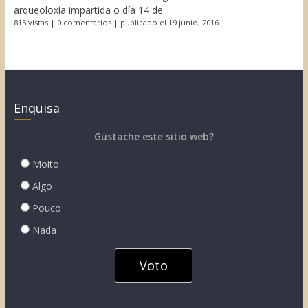
arqueoloxía impartida o día 14 de...
815 vistas
|
0 comentarios
|
publicado el 19 junio, 2016
Enquisa
Gústache este sitio web?
Moito
Algo
Pouco
Nada