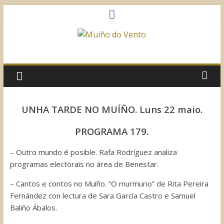
Saltar
al
contenido
Muíño
do
Vento
UNHA TARDE NO MUÍÑO. Luns 22 maio.
Asociación
PROGRAMA 179.
Sociocultural
– Outro mundo é posible. Rafa Rodríguez analiza
programas electorais no área de Benestar.
– Cantos e contos no Muíño. “O murmurio” de Rita Pereira
Fernández con lectura de Sara García Castro e Samuel
Baliño Ábalos.