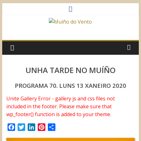
Saltar
al
contenido
Muíño
do
Vento
UNHA TARDE NO MUÍÑO
Asociación
PROGRAMA 70. LUNS 13 XANEIRO 2020
Sociocultural
Unite Gallery Error - gallery js and css files not
included in the footer. Please make sure that
wp_footer() function is added to your theme.
F
T
L
P
C
a
w
i
i
o