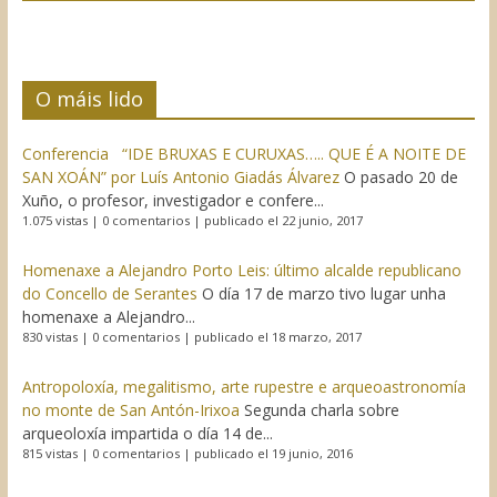
O máis lido
Conferencia “IDE BRUXAS E CURUXAS….. QUE É A NOITE DE
SAN XOÁN” por Luís Antonio Giadás Álvarez
O pasado 20 de
Xuño, o profesor, investigador e confere...
1.075 vistas
|
0 comentarios
|
publicado el 22 junio, 2017
Homenaxe a Alejandro Porto Leis: último alcalde republicano
do Concello de Serantes
O día 17 de marzo tivo lugar unha
homenaxe a Alejandro...
830 vistas
|
0 comentarios
|
publicado el 18 marzo, 2017
Antropoloxía, megalitismo, arte rupestre e arqueoastronomía
no monte de San Antón-Irixoa
Segunda charla sobre
arqueoloxía impartida o día 14 de...
815 vistas
|
0 comentarios
|
publicado el 19 junio, 2016