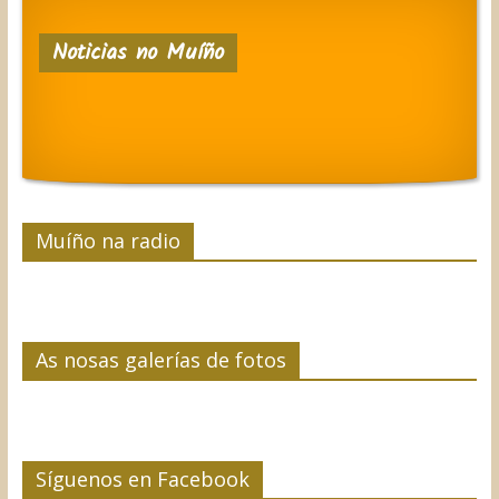
c
i
n
n
m
e
t
k
t
p
Noticias no Muíño
b
t
e
e
a
o
e
d
r
r
o
r
I
e
t
k
n
s
i
t
r
Muíño na radio
As nosas galerías de fotos
Síguenos en Facebook