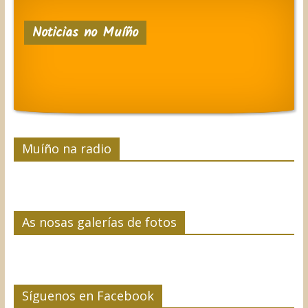
c
i
n
n
m
e
t
k
t
p
Noticias no Muíño
b
t
e
e
a
o
e
d
r
r
o
r
I
e
t
k
n
s
i
t
r
Muíño na radio
As nosas galerías de fotos
Síguenos en Facebook