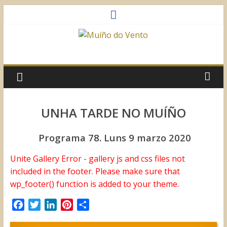
Saltar
al
contenido
Muíño
do
Vento
UNHA TARDE NO MUÍÑO
Asociación
Programa 78. Luns 9 marzo 2020
Sociocultural
Unite Gallery Error - gallery js and css files not
included in the footer. Please make sure that
wp_footer() function is added to your theme.
F
T
L
P
C
a
w
i
i
o