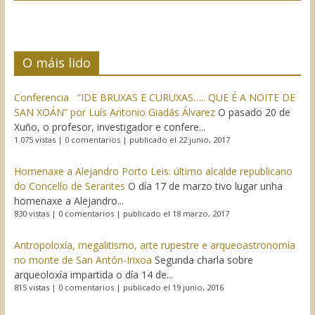
O máis lido
Conferencia “IDE BRUXAS E CURUXAS….. QUE É A NOITE DE
SAN XOÁN” por Luís Antonio Giadás Álvarez
O pasado 20 de
Xuño, o profesor, investigador e confere...
1.075 vistas
|
0 comentarios
|
publicado el 22 junio, 2017
Homenaxe a Alejandro Porto Leis: último alcalde republicano
do Concello de Serantes
O día 17 de marzo tivo lugar unha
homenaxe a Alejandro...
830 vistas
|
0 comentarios
|
publicado el 18 marzo, 2017
Antropoloxía, megalitismo, arte rupestre e arqueoastronomía
no monte de San Antón-Irixoa
Segunda charla sobre
arqueoloxía impartida o día 14 de...
815 vistas
|
0 comentarios
|
publicado el 19 junio, 2016