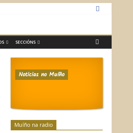
OS
SECCIÓNS
Noticias no Muíño
Muíño na radio