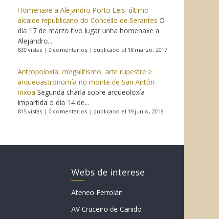
Homenaxe a Alejandro Porto Leis: último
alcalde republicano do Concello de Serantes
O
día 17 de marzo tivo lugar unha homenaxe a
Alejandro...
830 vistas
|
0 comentarios
|
publicado el 18 marzo, 2017
Antropoloxía, megalitismo, arte rupestre e
arqueoastronomía no monte de San Antón-
Irixoa
Segunda charla sobre arqueoloxía
impartida o día 14 de...
815 vistas
|
0 comentarios
|
publicado el 19 junio, 2016
Webs de interese
Ateneo Ferrolán
AV Cruceiro de Canido