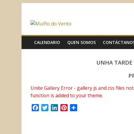
Saltar
al
contenido
Muíño
do
CALENDARIO
QUEN SOMOS
CONTÁCTANO
Vento
UNHA TARDE 
Asociación
P
Sociocultural
Unite Gallery Error - gallery js and css files n
function is added to your theme.
F
T
L
P
C
a
w
i
i
o
c
i
n
n
m
e
t
k
t
p