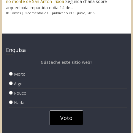
no monte de San Antón-Irixoa
Segunda charla sobre
arqueoloxía impartida o día 14 de...
815 vistas
|
0 comentarios
|
publicado el 19 junio, 2016
Enquisa
Gústache este sitio web?
Moito
Algo
Pouco
Nada