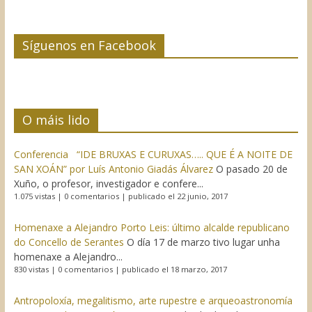
Síguenos en Facebook
O máis lido
Conferencia “IDE BRUXAS E CURUXAS….. QUE É A NOITE DE
SAN XOÁN” por Luís Antonio Giadás Álvarez
O pasado 20 de
Xuño, o profesor, investigador e confere...
1.075 vistas
|
0 comentarios
|
publicado el 22 junio, 2017
Homenaxe a Alejandro Porto Leis: último alcalde republicano
do Concello de Serantes
O día 17 de marzo tivo lugar unha
homenaxe a Alejandro...
830 vistas
|
0 comentarios
|
publicado el 18 marzo, 2017
Antropoloxía, megalitismo, arte rupestre e arqueoastronomía