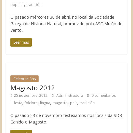
,
popular
tradición
O pasado mércores 30 de abril, no local da Sociedade
Galega de Historia Natural, promovido pola ASC Muíño do
Vento,
Leer más
Celebracións
Magosto 2012
25 noviembre, 2012
Administradora
0 comentarios
,
,
,
,
,
festa
folclore
lingua
magosto
país
tradición
O pasado 23 de novembro festexamos nos locais da SDR
Canido o Magosto.