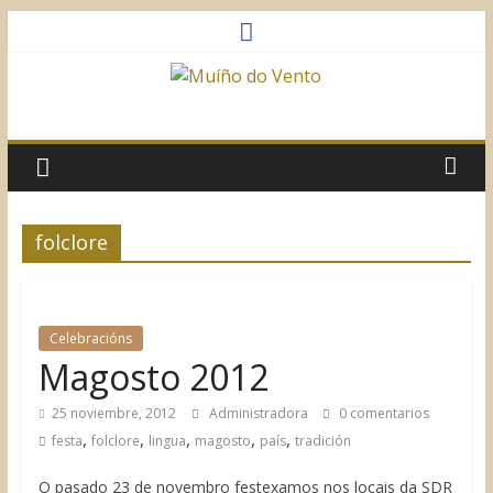
Saltar
al
contenido
Muíño
do
Vento
folclore
Asociación
Sociocultural
Celebracións
Magosto 2012
25 noviembre, 2012
Administradora
0 comentarios
,
,
,
,
,
festa
folclore
lingua
magosto
país
tradición
O pasado 23 de novembro festexamos nos locais da SDR