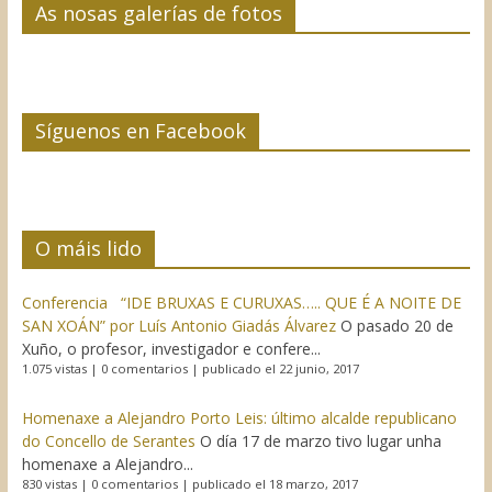
As nosas galerías de fotos
Síguenos en Facebook
O máis lido
Conferencia “IDE BRUXAS E CURUXAS….. QUE É A NOITE DE
SAN XOÁN” por Luís Antonio Giadás Álvarez
O pasado 20 de
Xuño, o profesor, investigador e confere...
1.075 vistas
|
0 comentarios
|
publicado el 22 junio, 2017
Homenaxe a Alejandro Porto Leis: último alcalde republicano
do Concello de Serantes
O día 17 de marzo tivo lugar unha
homenaxe a Alejandro...
830 vistas
|
0 comentarios
|
publicado el 18 marzo, 2017