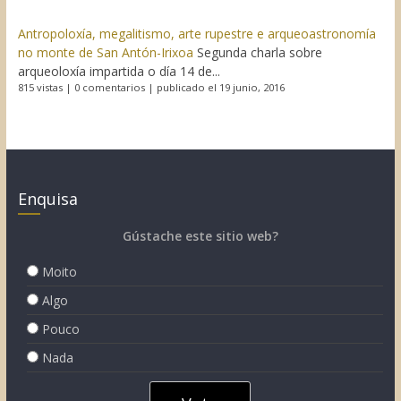
Antropoloxía, megalitismo, arte rupestre e arqueoastronomía
no monte de San Antón-Irixoa
Segunda charla sobre
arqueoloxía impartida o día 14 de...
815 vistas
|
0 comentarios
|
publicado el 19 junio, 2016
Enquisa
Gústache este sitio web?
Moito
Algo
Pouco
Nada