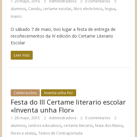
20 mayo, 2016
Administradora
0 comentarios
,
,
,
,
,
alumnos
Canido
certame escolar
libro electrónico
lingua
maios
O sábado 7 de maio, tivo lugar a festa de entrega de
recoñecementos da IV edición do Certame Literario
Escolar
Leer más
Celebracións
Inventa unha flor
Festa do III Certame literario escolar
«Inventa unha Flor»
28 mayo, 2015
Administradora
0 comentarios
,
,
,
,
alumnos
centros educativos
certame literario
festa dos Maios
,
flores e xestas
Textos de Contraportada