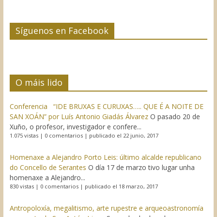
Síguenos en Facebook
O máis lido
Conferencia “IDE BRUXAS E CURUXAS….. QUE É A NOITE DE
SAN XOÁN” por Luís Antonio Giadás Álvarez
O pasado 20 de
Xuño, o profesor, investigador e confere...
1.075 vistas
|
0 comentarios
|
publicado el 22 junio, 2017
Homenaxe a Alejandro Porto Leis: último alcalde republicano
do Concello de Serantes
O día 17 de marzo tivo lugar unha
homenaxe a Alejandro...
830 vistas
|
0 comentarios
|
publicado el 18 marzo, 2017
Antropoloxía, megalitismo, arte rupestre e arqueoastronomía