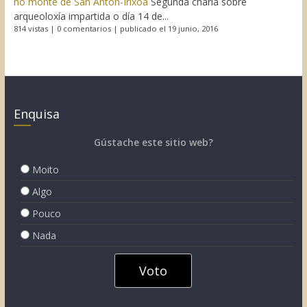
no monte de San Antón-Irixoa
Segunda charla sobre
arqueoloxía impartida o día 14 de...
814 vistas
|
0 comentarios
|
publicado el 19 junio, 2016
Enquisa
Gústache este sitio web?
Moito
Algo
Pouco
Nada