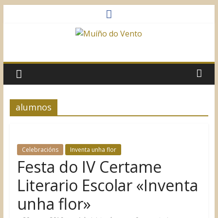
Saltar
al
contenido
Muíño
do
Vento
alumnos
Asociación
Sociocultural
Celebracións
Inventa unha flor
Festa do IV Certame
Literario Escolar «Inventa
unha flor»