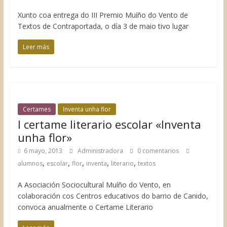
Xunto coa entrega do III Premio Muíño do Vento de
Textos de Contraportada, o día 3 de maio tivo lugar
Leer más
Certames
Inventa unha flor
I certame literario escolar «Inventa
unha flor»
6 mayo, 2013
Administradora
0 comentarios
,
,
,
,
,
alumnos
escolar
flor
inventa
literario
textos
A Asociación Sociocultural Muíño do Vento, en
colaboración cos Centros educativos do barrio de Canido,
convoca anualmente o Certame Literario