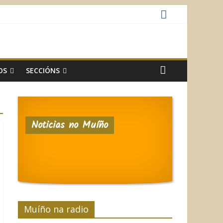
OS
SECCIÓNS
Noticias no Muíño
Muíño na radio