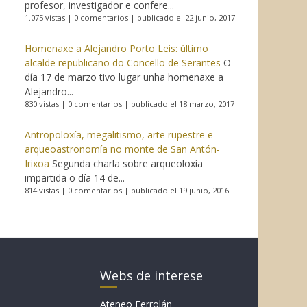
profesor, investigador e confere...
1.075 vistas
|
0 comentarios
|
publicado el 22 junio, 2017
Homenaxe a Alejandro Porto Leis: último
alcalde republicano do Concello de Serantes
O
día 17 de marzo tivo lugar unha homenaxe a
Alejandro...
830 vistas
|
0 comentarios
|
publicado el 18 marzo, 2017
Antropoloxía, megalitismo, arte rupestre e
arqueoastronomía no monte de San Antón-
Irixoa
Segunda charla sobre arqueoloxía
impartida o día 14 de...
814 vistas
|
0 comentarios
|
publicado el 19 junio, 2016
Webs de interese
Ateneo Ferrolán