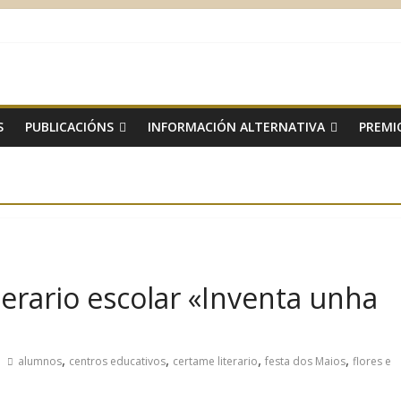
S
PUBLICACIÓNS
INFORMACIÓN ALTERNATIVA
PREMI
iterario escolar «Inventa unha
,
,
,
,
alumnos
centros educativos
certame literario
festa dos Maios
flores e