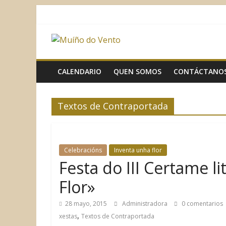
Saltar
al
contenido
Muíño
do
CALENDARIO
QUEN SOMOS
CONTÁCTANO
Vento
Textos de Contraportada
Asociación
Sociocultural
Celebracións
Inventa unha flor
Festa do III Certame l
Flor»
28 mayo, 2015
Administradora
0 comentarios
,
xestas
Textos de Contraportada