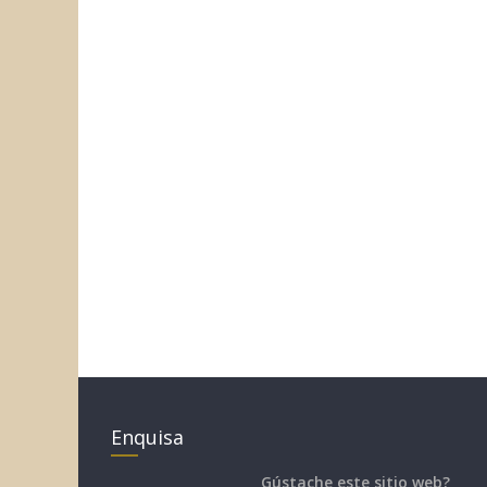
Enquisa
Gústache este sitio web?