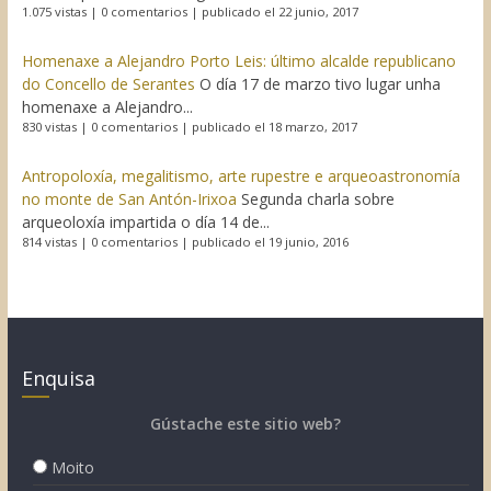
1.075 vistas
|
0 comentarios
|
publicado el 22 junio, 2017
Homenaxe a Alejandro Porto Leis: último alcalde republicano
do Concello de Serantes
O día 17 de marzo tivo lugar unha
homenaxe a Alejandro...
830 vistas
|
0 comentarios
|
publicado el 18 marzo, 2017
Antropoloxía, megalitismo, arte rupestre e arqueoastronomía
no monte de San Antón-Irixoa
Segunda charla sobre
arqueoloxía impartida o día 14 de...
814 vistas
|
0 comentarios
|
publicado el 19 junio, 2016
Enquisa
Gústache este sitio web?
Moito