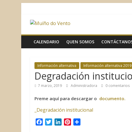
Saltar
al
contenido
Muíño
do
CALENDARIO
QUEN SOMOS
CONTÁCTANO
Vento
Información alternativa
Información alternativa 2019
Asociación
Degradación instituci
Sociocultural
7 marzo, 2019
Administradora
0 comentarios
Preme aquí para descargar o
documento.
_Degradación institucional
F
T
L
P
C
a
w
i
i
o