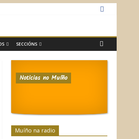
OS
SECCIÓNS
Noticias no Muíño
Muíño na radio