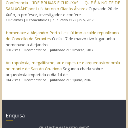
Conferencia “IDE BRUXAS E CURUXAS….. QUE É A NOITE DE
SAN XOÁN” por Luís Antonio Giadás Álvarez
O pasado 20 de
Xuño, o profesor, investigador e confere...
1.075 vistas
|
0 comentarios
|
publicado el 22 junio, 2017
Homenaxe a Alejandro Porto Leis: último alcalde republicano
do Concello de Serantes
O día 17 de marzo tivo lugar unha
homenaxe a Alejandro...
830 vistas
|
0 comentarios
|
publicado el 18 marzo, 2017
Antropoloxía, megalitismo, arte rupestre e arqueoastronomía
no monte de San Antón-Irixoa
Segunda charla sobre
arqueoloxía impartida o día 14 de...
814 vistas
|
0 comentarios
|
publicado el 19 junio, 2016
Enquisa
Gústache este sitio web?