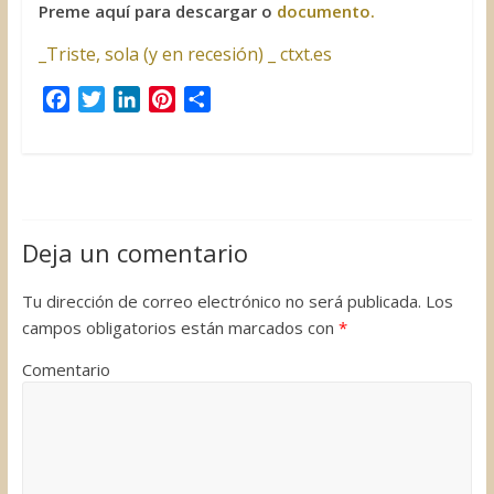
Preme aquí para descargar o
documento.
_Triste, sola (y en recesión) _ ctxt.es
F
T
L
P
C
a
w
i
i
o
c
i
n
n
m
e
t
k
t
p
b
t
e
e
a
o
e
d
r
r
Deja un comentario
o
r
I
e
t
k
n
s
i
Tu dirección de correo electrónico no será publicada.
Los
t
r
campos obligatorios están marcados con
*
Comentario