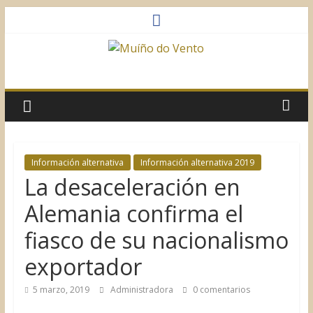
Saltar
al
contenido
Muíño
do
Vento
Información alternativa
Información alternativa 2019
La desaceleración en
Asociación
Sociocultural
Alemania confirma el
fiasco de su nacionalismo
exportador
5 marzo, 2019
Administradora
0 comentarios