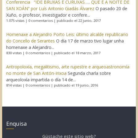
Conferencia “IDE BRUXAS E CURUXAS….. QUE É A NOITE DE
SAN XOÁN” por Luís Antonio Giadás Álvarez
O pasado 20 de
Xuño, o profesor, investigador e confere...
1.075 vistas
|
0 comentarios
|
publicado el 22 junio, 2017
Homenaxe a Alejandro Porto Leis: último alcalde republicano
do Concello de Serantes
O día 17 de marzo tivo lugar unha
homenaxe a Alejandro...
830 vistas
|
0 comentarios
|
publicado el 18 marzo, 2017
Antropoloxía, megalitismo, arte rupestre e arqueoastronomía
no monte de San Antón-Irixoa
Segunda charla sobre
arqueoloxía impartida o día 14 de...
814 vistas
|
0 comentarios
|
publicado el 19 junio, 2016
Enquisa
Gústache este sitio web?