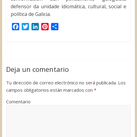
defensor da unidade idiomática, cultural, social e
política de Galicia.
F
T
L
P
C
a
w
i
i
o
c
i
n
n
m
e
t
k
t
p
b
t
e
e
a
o
e
d
r
r
Deja un comentario
o
r
I
e
t
k
n
s
i
Tu dirección de correo electrónico no será publicada.
Los
t
r
campos obligatorios están marcados con
*
Comentario