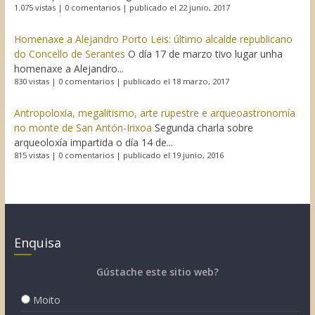
1.075 vistas
|
0 comentarios
|
publicado el 22 junio, 2017
Homenaxe a Alejandro Porto Leis: último alcalde republicano
do Concello de Serantes
O día 17 de marzo tivo lugar unha
homenaxe a Alejandro...
830 vistas
|
0 comentarios
|
publicado el 18 marzo, 2017
Antropoloxía, megalitismo, arte rupestre e arqueoastronomía
no monte de San Antón-Irixoa
Segunda charla sobre
arqueoloxía impartida o día 14 de...
815 vistas
|
0 comentarios
|
publicado el 19 junio, 2016
Enquisa
Gústache este sitio web?
Moito