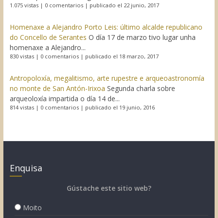
1.075 vistas
|
0 comentarios
|
publicado el 22 junio, 2017
Homenaxe a Alejandro Porto Leis: último alcalde republicano
do Concello de Serantes
O día 17 de marzo tivo lugar unha
homenaxe a Alejandro...
830 vistas
|
0 comentarios
|
publicado el 18 marzo, 2017
Antropoloxía, megalitismo, arte rupestre e arqueoastronomía
no monte de San Antón-Irixoa
Segunda charla sobre
arqueoloxía impartida o día 14 de...
814 vistas
|
0 comentarios
|
publicado el 19 junio, 2016
Enquisa
Gústache este sitio web?
Moito