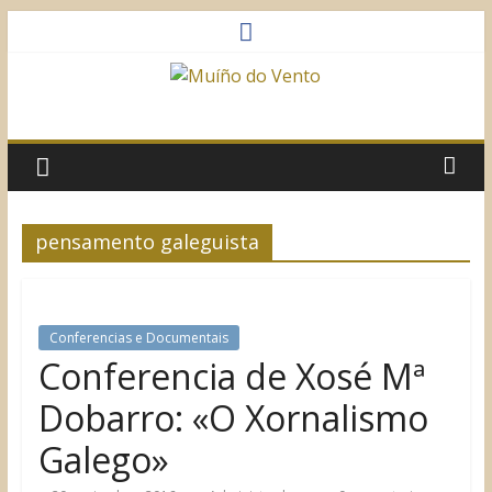
Saltar
al
contenido
Muíño
do
Vento
pensamento galeguista
Asociación
Sociocultural
Conferencias e Documentais
Conferencia de Xosé Mª
Dobarro: «O Xornalismo
Galego»