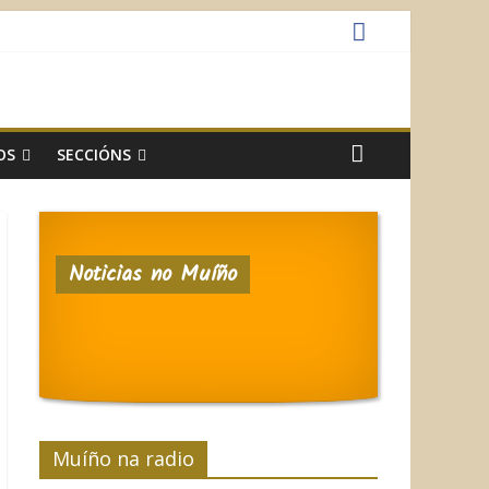
OS
SECCIÓNS
Noticias no Muíño
Muíño na radio