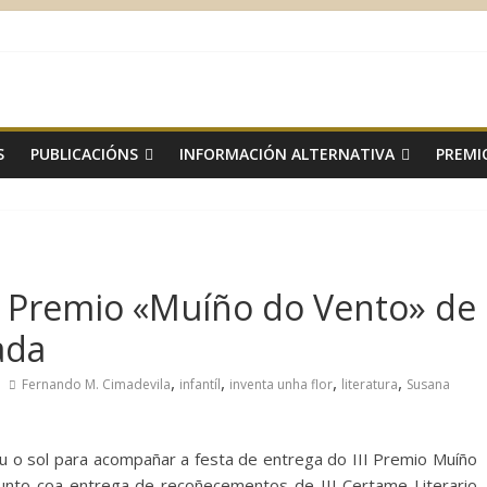
S
PUBLICACIÓNS
INFORMACIÓN ALTERNATIVA
PREMI
II Premio «Muíño do Vento» de
ada
,
,
,
,
Fernando M. Cimadevila
infantíl
inventa unha flor
literatura
Susana
iu o sol para acompañar a festa de entrega do III Premio Muíño
unto coa entrega de recoñecementos de III Certame Literario