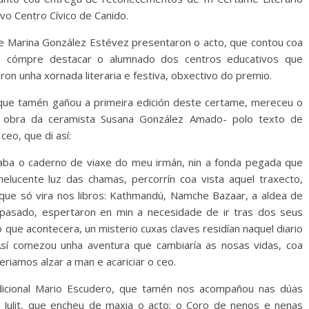
ovo Centro Cívico de Canido.
o e Marina González Estévez presentaron o acto, que contou coa
e cómpre destacar o alumnado dos centros educativos que
iron unha xornada literaria e festiva, obxectivo do premio.
 que tamén gañou a primeira edición deste certame, mereceu o
, obra da ceramista Susana González Amado- polo texto de
ceo, que di así:
aba o caderno de viaxe do meu irmán, nin a fonda pegada que
elucente luz das chamas, percorrín coa vista aquel traxecto,
ue só vira nos libros: Kathmandú, Namche Bazaar, a aldea de
pasado, espertaron en min a necesidade de ir tras dos seus
que acontecera, un misterio cuxas claves residían naquel diario
Así comezou unha aventura que cambiaría as nosas vidas, coa
riamos alzar a man e acariciar o ceo.
adicional Mario Escudero, que tamén nos acompañou nas dúas
& Julit, que encheu de maxia o acto; o Coro de nenos e nenas