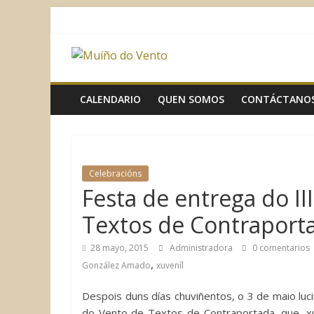
Saltar
al
contenido
Muíño
do
CALENDARIO
QUEN SOMOS
CONTÁCTANO
Vento
Asociación
Celebracións
Sociocultural
Festa de entrega do I
Textos de Contraport
28 mayo, 2015
Administradora
0 comentarios
,
González Amado
xuveníl
Despois duns días chuviñentos, o 3 de maio luc
do Vento de Textos de Contraportada, que, x