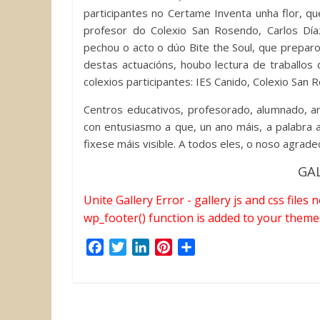
participantes no Certame Inventa unha flor, qu
profesor do Colexio San Rosendo, Carlos D
pechou o acto o dúo Bite the Soul, que prepar
destas actuacións, houbo lectura de traballos
colexios participantes: IES Canido, Colexio San
Centros educativos, profesorado, alumnado, ar
con entusiasmo a que, un ano máis, a palabra a
fixese máis visible. A todos eles, o noso agrad
GA
Unite Gallery Error - gallery js and css files
wp_footer() function is added to your theme
F
T
L
P
C
a
w
i
i
o
c
i
n
n
m
e
t
k
t
p
b
t
e
e
a