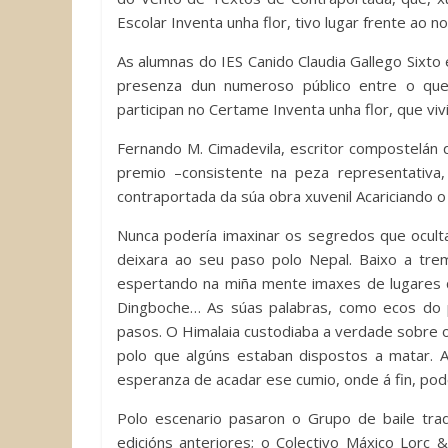
Escolar Inventa unha flor, tivo lugar frente ao n
As alumnas do IES Canido Claudia Gallego Sixt
presenza dun numeroso público entre o qu
participan no Certame Inventa unha flor, que viv
Fernando M. Cimadevila, escritor compostelán
premio –consistente na peza representativa
contraportada da súa obra xuvenil Acariciando o 
Nunca podería imaxinar os segredos que ocult
deixara ao seu paso polo Nepal. Baixo a trem
espertando na miña mente imaxes de lugares q
Dingboche… As súas palabras, como ecos do 
pasos. O Himalaia custodiaba a verdade sobre o 
polo que algúns estaban dispostos a matar. 
esperanza de acadar ese cumio, onde á fin, pode
Polo escenario pasaron o Grupo de baile tr
edicións anteriores; o Colectivo Máxico Lorc 