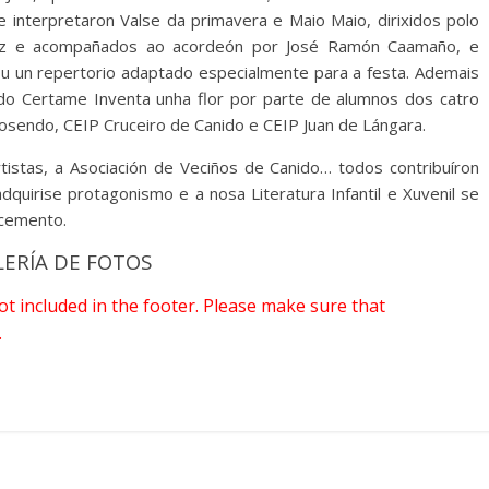
e interpretaron Valse da primavera e Maio Maio, dirixidos polo
íaz e acompañados ao acordeón por José Ramón Caamaño, e
ou un repertorio adaptado especialmente para a festa. Ademais
 do Certame Inventa unha flor por parte de alumnos dos catro
 Rosendo, CEIP Cruceiro de Canido e CEIP Juan de Lángara.
tistas, a Asociación de Veciños de Canido… todos contribuíron
dquirise protagonismo e a nosa Literatura Infantil e Xuvenil se
ecemento.
LERÍA DE FOTOS
 not included in the footer. Please make sure that
.