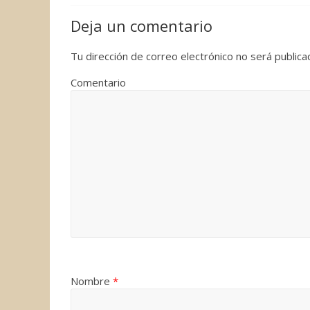
o
e
d
r
r
Deja un comentario
o
r
I
e
t
k
n
s
i
Tu dirección de correo electrónico no será publica
t
r
Comentario
Nombre
*