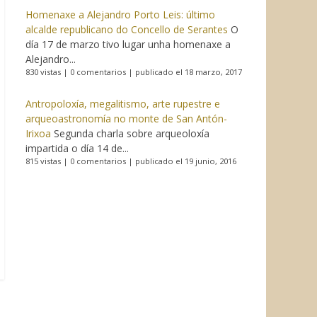
Homenaxe a Alejandro Porto Leis: último
alcalde republicano do Concello de Serantes
O
día 17 de marzo tivo lugar unha homenaxe a
Alejandro...
830 vistas
|
0 comentarios
|
publicado el 18 marzo, 2017
Antropoloxía, megalitismo, arte rupestre e
arqueoastronomía no monte de San Antón-
Irixoa
Segunda charla sobre arqueoloxía
impartida o día 14 de...
815 vistas
|
0 comentarios
|
publicado el 19 junio, 2016