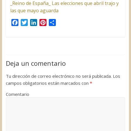
_Reino de España_ Las elecciones que abril trajo y
las que mayo aguarda
F
T
L
P
C
a
w
i
i
o
c
i
n
n
m
e
t
k
t
p
b
t
e
e
a
o
e
d
r
r
Deja un comentario
o
r
I
e
t
k
n
s
i
Tu dirección de correo electrónico no será publicada.
Los
t
r
campos obligatorios están marcados con
*
Comentario