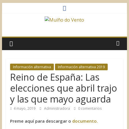
Saltar
al
contenido
Muíño
do
Vento
Información alternativa
Información alternativa 2019
Reino de España: Las
Asociación
Sociocultural
elecciones que abril trajo
y las que mayo aguarda
4 mayo, 2019
Administradora
0 comentarios
Preme aquí para descargar o
documento.