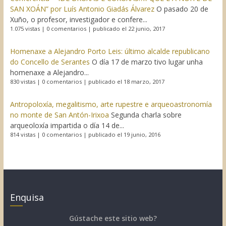
SAN XOÁN” por Luís Antonio Giadás Álvarez
O pasado 20 de
Xuño, o profesor, investigador e confere...
1.075 vistas
|
0 comentarios
|
publicado el 22 junio, 2017
Homenaxe a Alejandro Porto Leis: último alcalde republicano
do Concello de Serantes
O día 17 de marzo tivo lugar unha
homenaxe a Alejandro...
830 vistas
|
0 comentarios
|
publicado el 18 marzo, 2017
Antropoloxía, megalitismo, arte rupestre e arqueoastronomía
no monte de San Antón-Irixoa
Segunda charla sobre
arqueoloxía impartida o día 14 de...
814 vistas
|
0 comentarios
|
publicado el 19 junio, 2016
Enquisa
Gústache este sitio web?