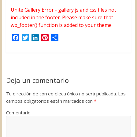
Unite Gallery Error - gallery js and css files not
included in the footer. Please make sure that
wp_footer() function is added to your theme.
F
T
L
P
C
a
w
i
i
o
c
i
n
n
m
e
t
k
t
p
b
t
e
e
a
o
e
d
r
r
Deja un comentario
o
r
I
e
t
k
n
s
i
Tu dirección de correo electrónico no será publicada.
Los
t
r
campos obligatorios están marcados con
*
Comentario