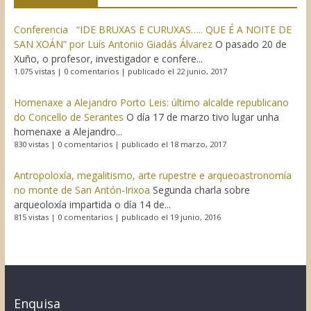
Conferencia “IDE BRUXAS E CURUXAS….. QUE É A NOITE DE
SAN XOÁN” por Luís Antonio Giadás Álvarez
O pasado 20 de
Xuño, o profesor, investigador e confere...
1.075 vistas
|
0 comentarios
|
publicado el 22 junio, 2017
Homenaxe a Alejandro Porto Leis: último alcalde republicano
do Concello de Serantes
O día 17 de marzo tivo lugar unha
homenaxe a Alejandro...
830 vistas
|
0 comentarios
|
publicado el 18 marzo, 2017
Antropoloxía, megalitismo, arte rupestre e arqueoastronomía
no monte de San Antón-Irixoa
Segunda charla sobre
arqueoloxía impartida o día 14 de...
815 vistas
|
0 comentarios
|
publicado el 19 junio, 2016
Enquisa