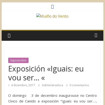
Saltar
al
contenido
Muíño
do
Vento
Asociación
Exposicións
Sociocultural
Exposición «Iguais: eu
vou ser… «
4 diciembre, 2017
Administradora
0 comentarios
O domingo 3 de decembro inaugurouse no Centro
Cívico de Canido a exposición “Iguais: eu vou ser…·,