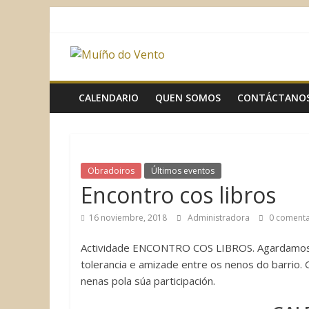
Saltar
al
contenido
Muíño
do
CALENDARIO
QUEN SOMOS
CONTÁCTANO
Vento
Asociación
Obradoiros
Últimos eventos
Sociocultural
Encontro cos libros
16 noviembre, 2018
Administradora
0 comenta
Actividade ENCONTRO COS LIBROS. Agardamos q
tolerancia e amizade entre os nenos do barrio.
nenas pola súa participación.