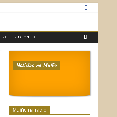
OS
SECCIÓNS
Noticias no Muíño
Muíño na radio