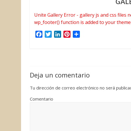
GAL
Unite Gallery Error - gallery js and css files
wp_footer() function is added to your theme
F
T
L
P
C
a
w
i
i
o
c
i
n
n
m
e
t
k
t
p
b
t
e
e
a
o
e
d
r
r
Deja un comentario
o
r
I
e
t
k
n
s
i
Tu dirección de correo electrónico no será publica
t
r
Comentario