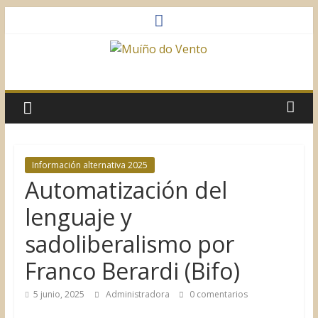
Saltar
al
contenido
Muíño
do
Vento
Información alternativa 2025
Automatización del
Asociación
Sociocultural
lenguaje y
sadoliberalismo por
Franco Berardi (Bifo)
5 junio, 2025
Administradora
0 comentarios