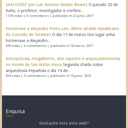
SAN XOÁN” por Luís Antonio Giadás Álvarez
O pasado 20 de
Xuño, o profesor, investigador e confere...
1.075 vistas
|
0 comentarios
|
publicado el 22 junio, 2017
Homenaxe a Alejandro Porto Leis: último alcalde republicano
do Concello de Serantes
O día 17 de marzo tivo lugar unha
homenaxe a Alejandro...
830 vistas
|
0 comentarios
|
publicado el 18 marzo, 2017
Antropoloxía, megalitismo, arte rupestre e arqueoastronomía
no monte de San Antón-Irixoa
Segunda charla sobre
arqueoloxía impartida o día 14 de...
814 vistas
|
0 comentarios
|
publicado el 19 junio, 2016
Enquisa
Gústache este sitio web?