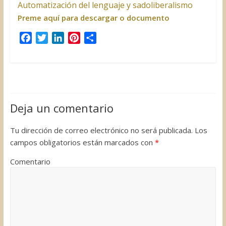
Automatización del lenguaje y sadoliberalismo
Preme aquí para descargar o documento
F
T
L
P
C
a
w
i
i
o
c
i
n
n
m
e
t
k
t
p
b
t
e
e
a
o
e
d
r
r
Deja un comentario
o
r
I
e
t
k
n
s
i
Tu dirección de correo electrónico no será publicada.
Los
t
r
campos obligatorios están marcados con
*
Comentario