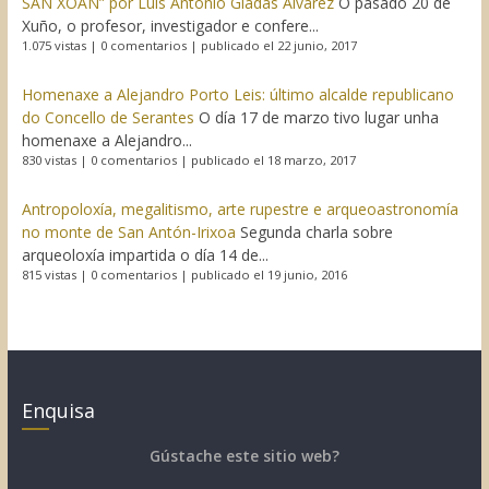
SAN XOÁN” por Luís Antonio Giadás Álvarez
O pasado 20 de
Xuño, o profesor, investigador e confere...
1.075 vistas
|
0 comentarios
|
publicado el 22 junio, 2017
Homenaxe a Alejandro Porto Leis: último alcalde republicano
do Concello de Serantes
O día 17 de marzo tivo lugar unha
homenaxe a Alejandro...
830 vistas
|
0 comentarios
|
publicado el 18 marzo, 2017
Antropoloxía, megalitismo, arte rupestre e arqueoastronomía
no monte de San Antón-Irixoa
Segunda charla sobre
arqueoloxía impartida o día 14 de...
815 vistas
|
0 comentarios
|
publicado el 19 junio, 2016
Enquisa
Gústache este sitio web?