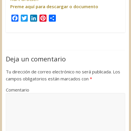
Preme aquí para descargar o documento
F
T
L
P
C
a
w
i
i
o
c
i
n
n
m
e
t
k
t
p
b
t
e
e
a
o
e
d
r
r
Deja un comentario
o
r
I
e
t
k
n
s
i
Tu dirección de correo electrónico no será publicada.
Los
t
r
campos obligatorios están marcados con
*
Comentario