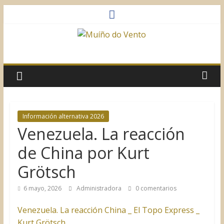
Saltar
al
contenido
Muíño
do
Vento
Información alternativa 2026
Venezuela. La reacción
Asociación
Sociocultural
de China por Kurt
Grötsch
6 mayo, 2026
Administradora
0 comentarios
Venezuela. La reacción China _ El Topo Express _
Kurt Grötsch