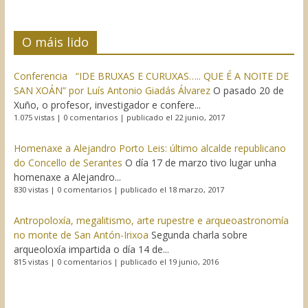
O máis lido
Conferencia “IDE BRUXAS E CURUXAS….. QUE É A NOITE DE
SAN XOÁN” por Luís Antonio Giadás Álvarez
O pasado 20 de
Xuño, o profesor, investigador e confere...
1.075 vistas
|
0 comentarios
|
publicado el 22 junio, 2017
Homenaxe a Alejandro Porto Leis: último alcalde republicano
do Concello de Serantes
O día 17 de marzo tivo lugar unha
homenaxe a Alejandro...
830 vistas
|
0 comentarios
|
publicado el 18 marzo, 2017
Antropoloxía, megalitismo, arte rupestre e arqueoastronomía
no monte de San Antón-Irixoa
Segunda charla sobre
arqueoloxía impartida o día 14 de...
815 vistas
|
0 comentarios
|
publicado el 19 junio, 2016