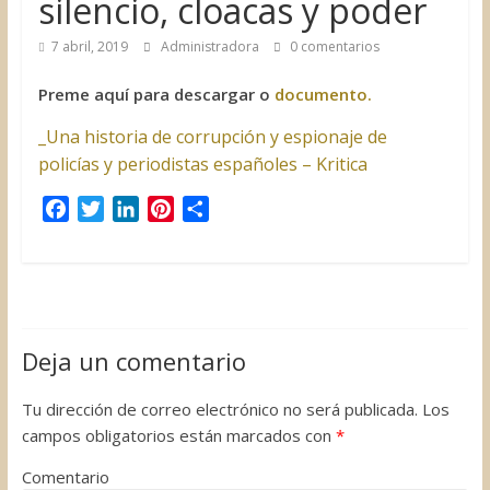
silencio, cloacas y poder
7 abril, 2019
Administradora
0 comentarios
Preme aquí para descargar o
documento.
_Una historia de corrupción y espionaje de
policías y periodistas españoles – Kritica
F
T
L
P
C
a
w
i
i
o
c
i
n
n
m
e
t
k
t
p
b
t
e
e
a
o
e
d
r
r
Deja un comentario
o
r
I
e
t
k
n
s
i
Tu dirección de correo electrónico no será publicada.
Los
t
r
campos obligatorios están marcados con
*
Comentario