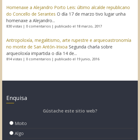
Homenaxe a Alejandro Porto Leis: último alcalde republicano
do Concello de Serantes
O día 17 de marzo tivo lugar unha
homenaxe a Alejandro...
830 vistas
|
0 comentarios
|
publicado el 18 marzo, 2017
Antropoloxía, megalitismo, arte rupestre e arqueoastronomía
no monte de San Antón-Irixoa
Segunda charla sobre
arqueoloxía impartida o día 14 de...
814 vistas
|
0 comentarios
|
publicado el 19 junio, 2016
Enquisa
Gústache este sitio web?
Moito
Algo