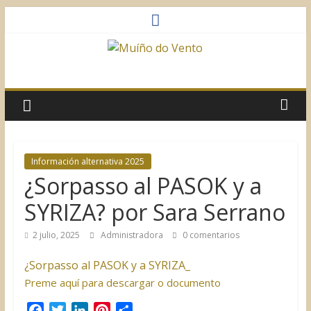
Saltar
al
contenido
Muíño
do
Vento
Información alternativa 2025
¿Sorpasso al PASOK y a
Asociación
Sociocultural
SYRIZA? por Sara Serrano
2 julio, 2025
Administradora
0 comentarios
¿Sorpasso al PASOK y a SYRIZA_
Preme aquí para descargar o documento
F
T
L
P
C