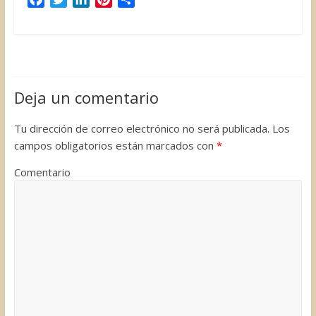
a
w
i
i
o
c
i
n
n
m
e
t
k
t
p
b
t
e
e
a
o
e
d
r
r
Deja un comentario
o
r
I
e
t
k
n
s
i
Tu dirección de correo electrónico no será publicada.
Los
t
r
campos obligatorios están marcados con
*
Comentario