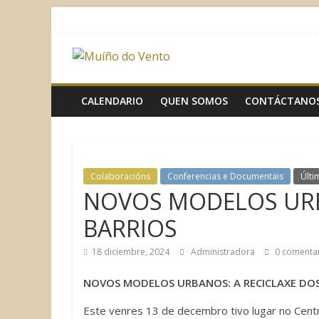
Saltar
al
contenido
Muíño
do
CALENDARIO
QUEN SOMOS
CONTÁCTANO
Vento
Asociación
Colaboracións
Conferencias e Documentais
Últi
Sociocultural
NOVOS MODELOS URB
BARRIOS
18 diciembre, 2024
Administradora
0 comenta
NOVOS MODELOS URBANOS: A RECICLAXE DOS
Este venres 13 de decembro tivo lugar no Centr