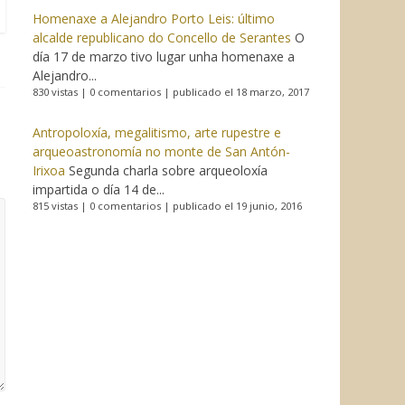
Homenaxe a Alejandro Porto Leis: último
alcalde republicano do Concello de Serantes
O
día 17 de marzo tivo lugar unha homenaxe a
Alejandro...
830 vistas
|
0 comentarios
|
publicado el 18 marzo, 2017
Antropoloxía, megalitismo, arte rupestre e
arqueoastronomía no monte de San Antón-
Irixoa
Segunda charla sobre arqueoloxía
impartida o día 14 de...
815 vistas
|
0 comentarios
|
publicado el 19 junio, 2016