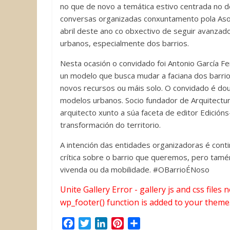
no que de novo a temática estivo centrada no d
conversas organizadas conxuntamento pola Asoc
abril deste ano co obxectivo de seguir avanzad
urbanos, especialmente dos barrios.
Nesta ocasión o convidado foi Antonio García Fe
un modelo que busca mudar a faciana dos barrios
novos recursos ou máis solo. O convidado é dou
modelos urbanos. Socio fundador de Arquitectur
arquitecto xunto a súa faceta de editor Edición
transformación do territorio.
A intención das entidades organizadoras é conti
crítica sobre o barrio que queremos, pero ta
vivenda ou da mobilidade. #OBarrioÉNoso
Unite Gallery Error - gallery js and css files
wp_footer() function is added to your theme
F
T
L
P
C