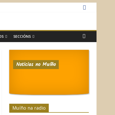
OS
SECCIÓNS
Noticias no Muíño
Muíño na radio