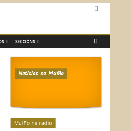
OS
SECCIÓNS
Noticias no Muíño
Muíño na radio