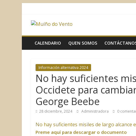
Saltar
al
contenido
Muíño
do
CALENDARIO
QUEN SOMOS
CONTÁCTANO
Vento
Información alternativa 2024
Asociación
No hay suficientes mis
Sociocultural
Occidete para cambiar
George Beebe
28 diciembre, 2024
Administradora
0 comenta
No hay suficientes misiles de largo alcance 
Preme aquí para descargar o documento