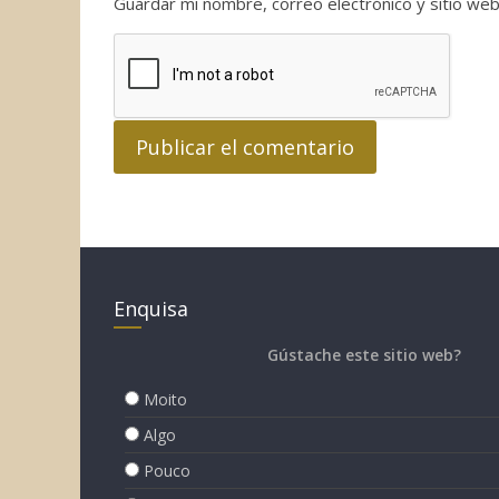
Guardar mi nombre, correo electrónico y sitio we
Enquisa
Gústache este sitio web?
Moito
Algo
Pouco